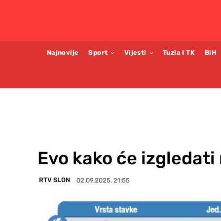
Najnovije
Sport
Vijesti
Tuzla I TK
BiH
Evo kako će izgledati 
RTV SLON
02.09.2025. 21:55