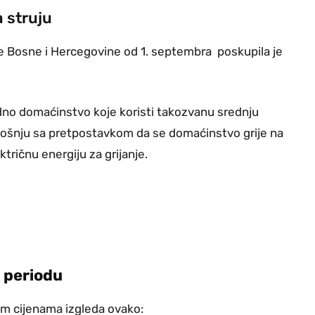
a struju
de Bosne i Hercegovine od 1. septembra poskupila je
edno domaćinstvo koje koristi takozvanu srednju
otrošnju sa pretpostavkom da se domaćinstvo grije na
ktričnu energiju za grijanje.
m periodu
im cijenama izgleda ovako: