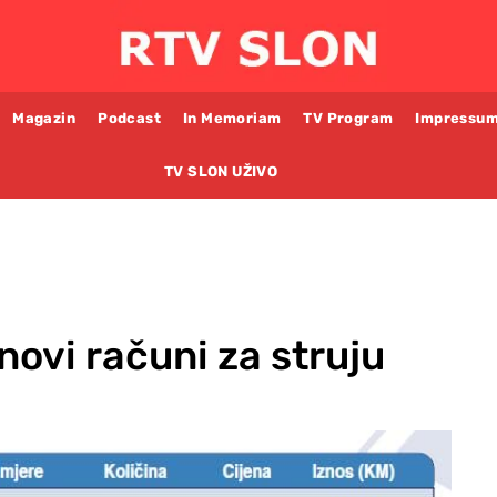
Magazin
Podcast
In Memoriam
TV Program
Impressu
TV SLON UŽIVO
novi računi za struju