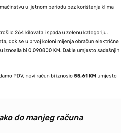
maćinstvu u ljetnom periodu bez korištenja klima
ilo 264 kilovata i spada u zelenu kategoriju.
ista, dok se u prvoj koloni mijenja obračun električne
iju iznosila bi 0,090800 KM. Dakle umjesto sadašnjih
damo PDV, novi račun bi iznosio
55,61 KM
umjesto
kako do manjeg računa