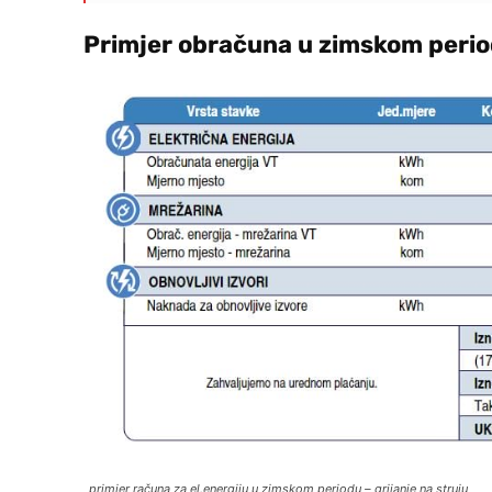
Primjer obračuna u zimskom period
primjer računa za el.energiju u zimskom periodu – grijanje na struju