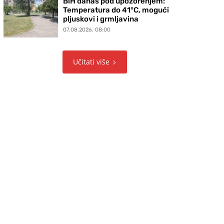
BiH danas pod upozorenjem:
Temperatura do 41°C, mogući
pljuskovi i grmljavina
07.08.2026. 08:00
Učitati više