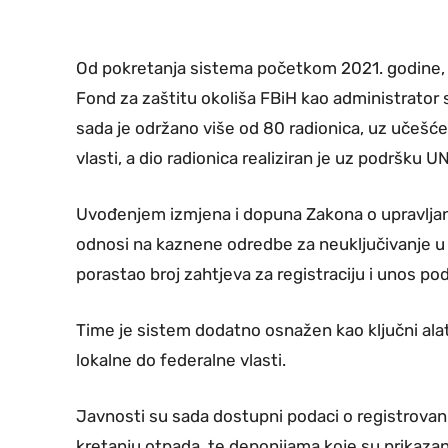
Od pokretanja sistema početkom 2021. godine, br
Fond za zaštitu okoliša FBiH kao administrator 
sada je održano više od 80 radionica, uz učešće o
vlasti, a dio radionica realiziran je uz podršku 
Uvođenjem izmjena i dopuna Zakona o upravljan
odnosi na kaznene odredbe za neuključivanje u 
porastao broj zahtjeva za registraciju i unos po
Time je sistem dodatno osnažen kao ključni alat 
lokalne do federalne vlasti.
Javnosti su sada dostupni podaci o registrovan
kretanju otpada, te deponijama koje su prikazan