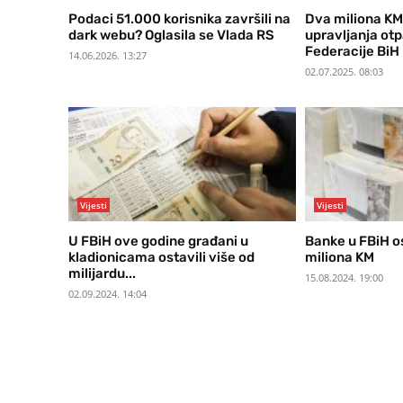
Podaci 51.000 korisnika završili na
Dva miliona KM
dark webu? Oglasila se Vlada RS
upravljanja ot
Federacije BiH
14.06.2026. 13:27
02.07.2025. 08:03
Vijesti
Vijesti
U FBiH ove godine građani u
Banke u FBiH os
kladionicama ostavili više od
miliona KM
milijardu...
15.08.2024. 19:00
02.09.2024. 14:04