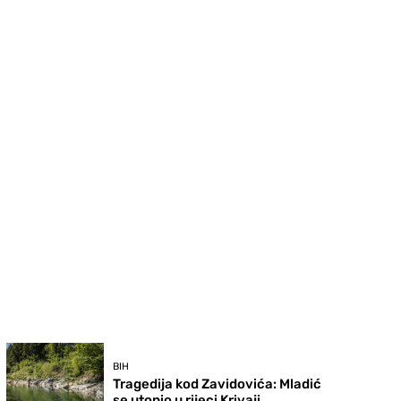
BIH
Tragedija kod Zavidovića: Mladić
se utopio u rijeci Krivaji