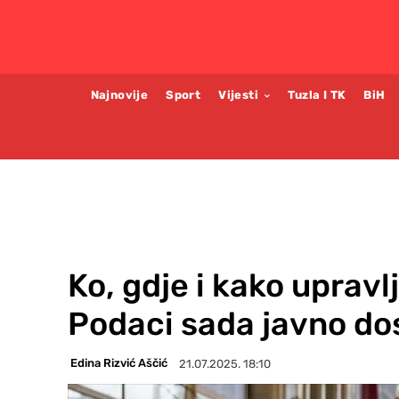
Najnovije
Sport
Vijesti
Tuzla I TK
BiH
Ko, gdje i kako uprav
Podaci sada javno do
Edina Rizvić Aščić
21.07.2025. 18:10