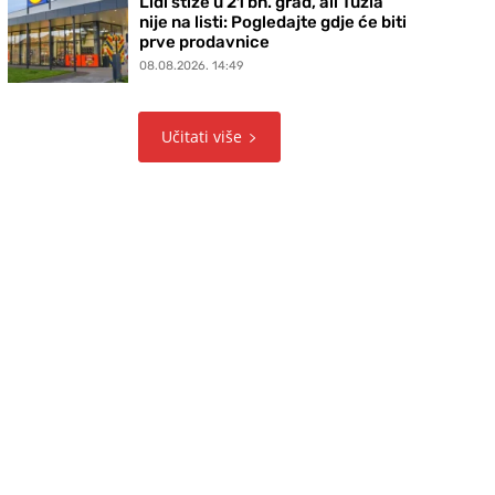
Lidl stiže u 21 bh. grad, ali Tuzla
nije na listi: Pogledajte gdje će biti
prve prodavnice
08.08.2026. 14:49
Učitati više