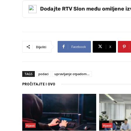
Dodajte RTV Slon među omiljene i
Facebook
X
Dijeliti
TAGS
podaci
upravljanje otpadom…
PROČITAJTE I OVO
Vijesti
Vijesti