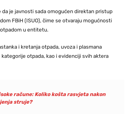
je da je javnosti sada omogućen direktan pristup
adom FBiH (ISUO), čime se otvaraju mogućnosti
u otpadom u entitetu.
stanka i kretanja otpada, uvoza i plasmana
ategorije otpada, kao i evidenciji svih aktera
visoke račune: Koliko košta rasvjeta nakon
jenja struje?