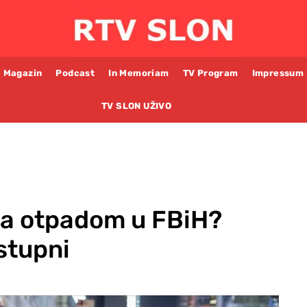
Magazin
Podcast
In Memoriam
TV Program
Impressum
TV SLON UŽIVO
lja otpadom u FBiH?
stupni