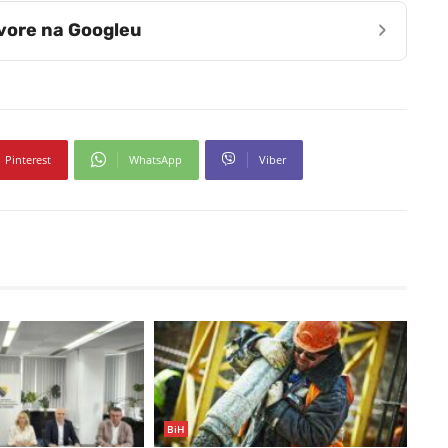
›
zvore na Googleu
Pinterest
WhatsApp
Viber
BiH