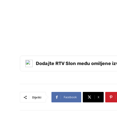
Dodajte RTV Slon među omiljene i
Facebook
X
Dijeliti