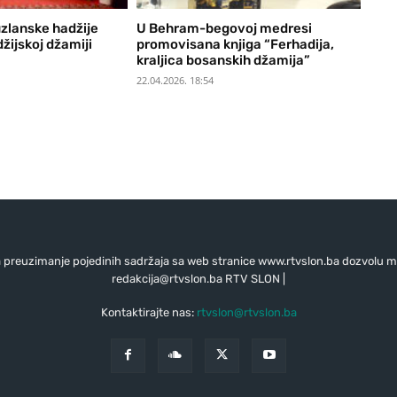
uzlanske hadžije
U Behram-begovoj medresi
žijskoj džamiji
promovisana knjiga “Ferhadija,
kraljica bosanskih džamija”
22.04.2026. 18:54
preuzimanje pojedinih sadržaja sa web stranice www.rtvslon.ba dozvolu mo
redakcija@rtvslon.ba
RTV SLON |
Kontaktirajte nas:
rtvslon@rtvslon.ba