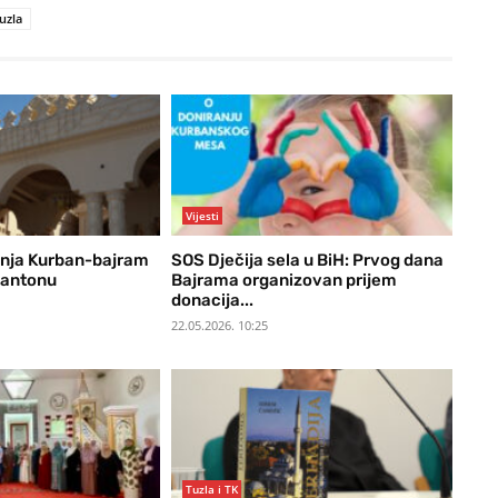
uzla
Vijesti
anja Kurban-bajram
SOS Dječija sela u BiH: Prvog dana
kantonu
Bajrama organizovan prijem
donacija...
22.05.2026. 10:25
Tuzla i TK