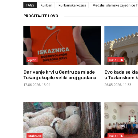
TAGS
Kurban
kurbanska kožica
Medžlis Islamske zajednice T
PROČITAJTE I OVO
Vijesti
Tuzla i TK
Darivanje krvi u Centru za mlade
Evo kada se kl
Tušanj okupilo veliki broj građana
u Tuzlanskom 
17.06.2026. 15:04
26.05.2026. 11:33
Istaknuto
Tuzla i TK