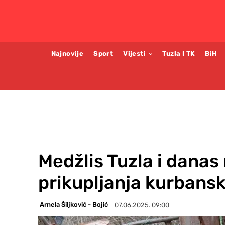
Najnovije
Sport
Vijesti
Tuzla I TK
BiH
Medžlis Tuzla i danas 
prikupljanja kurbansk
Arnela Šiljković - Bojić
07.06.2025. 09:00