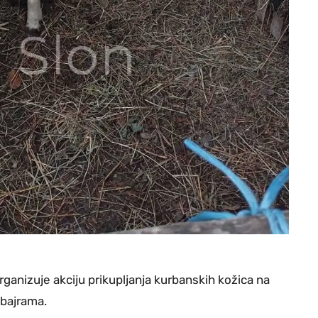
rganizuje akciju prikupljanja kurbanskih kožica na
 bajrama.