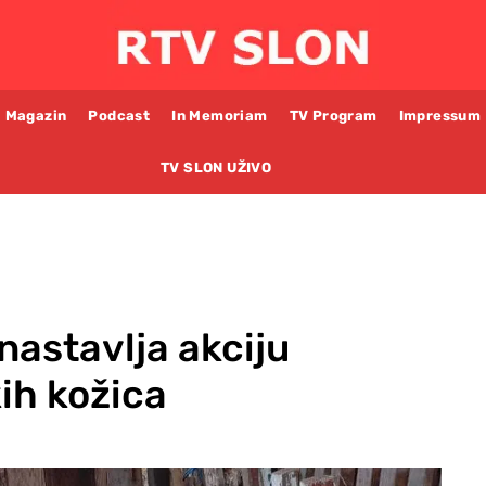
Magazin
Podcast
In Memoriam
TV Program
Impressum
TV SLON UŽIVO
nastavlja akciju
ih kožica