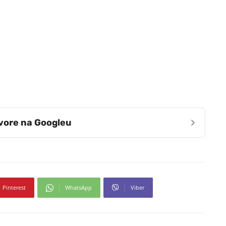
›
zvore na Googleu
Pinterest
WhatsApp
Viber