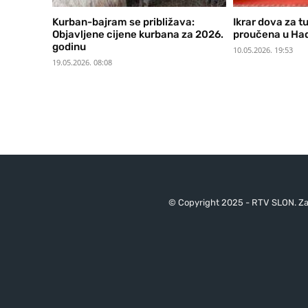
Kurban-bajram se približava:
Ikrar dova za t
Objavljene cijene kurbana za 2026.
proučena u Had
godinu
10.05.2026. 19:53
19.05.2026. 08:08
© Copyright 2025 - RTV SLON. Za 