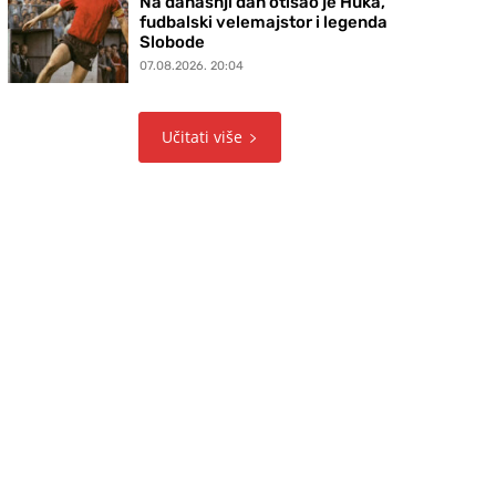
Na današnji dan otišao je Huka,
fudbalski velemajstor i legenda
Slobode
07.08.2026. 20:04
Učitati više