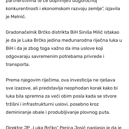
partnerstvima te će doprinijeti dugoročnoj
konkurentnosti i ekonomskom razvoju zemlje“, izjavila
je Melnić.
Gradonačelnik Brčko distrikta BiH Siniša Milić istakao
je da je Luka Brčko jedina međunarodna riječna luka u
BiH i da je zbog toga važno da ima uslove koji
odgovaraju savremenim potrebama privrede i
transporta.
Prema njegovim riječima, ova investicija ne rješava
sve izazove, ali predstavlja neophodan korak kako bi
luka bila spremna za veći obim posla kada se stvore
tržišni i infrastrukturni uslovi, posebno kroz
deminiranje obale i produbljivanje plovnog puta.
Direktor JP „Luka Brčko“ Perica Josić naglasio je da je