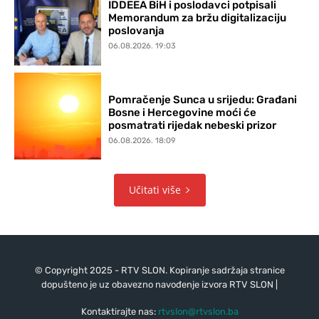
IDDEEA BiH i poslodavci potpisali
Memorandum za bržu digitalizaciju
poslovanja
06.08.2026. 19:03
Pomračenje Sunca u srijedu: Građani
Bosne i Hercegovine moći će
posmatrati rijedak nebeski prizor
06.08.2026. 18:09
Učitati više
© Copyright 2025 - RTV SLON. Kopiranje sadržaja stranice
dopušteno je uz obavezno navođenje izvora RTV SLON |
Kontaktirajte nas:
rtvslon@rtvslon.ba