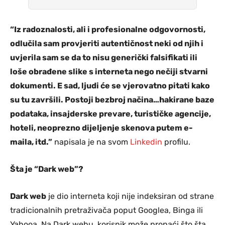
“Iz radoznalosti, ali i profesionalne odgovornosti,
odlučila sam provjeriti autentičnost neki od njih i
uvjerila sam se da to nisu generički falsifikati ili
loše obrađene slike s interneta nego nečiji stvarni
dokumenti. E sad, ljudi će se vjerovatno pitati kako
su tu završili. Postoji bezbroj načina…hakirane baze
podataka, insajderske prevare, turističke agencije,
hoteli, neoprezno dijeljenje skenova putem e-
maila, itd.”
napisala je na svom
Linkedin
profilu.
Šta je “Dark web”?
Dark web
je dio interneta koji nije indeksiran od strane
tradicionalnih pretraživača poput Googlea, Binga ili
Yahooa. Na Dark webu, korisnik može pronaći što šta,