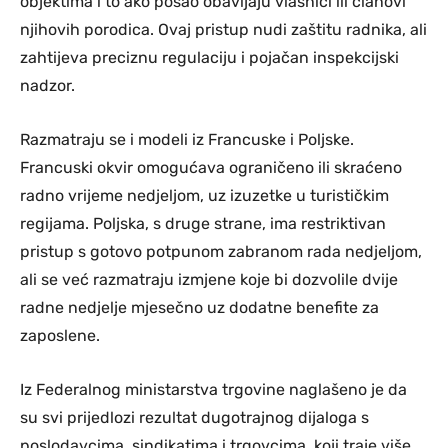
objektima i to ako posao obavljaju vlasnici ili članovi
njihovih porodica. Ovaj pristup nudi zaštitu radnika, ali
zahtijeva preciznu regulaciju i pojačan inspekcijski
nadzor.
Razmatraju se i modeli iz Francuske i Poljske.
Francuski okvir omogućava ograničeno ili skraćeno
radno vrijeme nedjeljom, uz izuzetke u turističkim
regijama. Poljska, s druge strane, ima restriktivan
pristup s gotovo potpunom zabranom rada nedjeljom,
ali se već razmatraju izmjene koje bi dozvolile dvije
radne nedjelje mjesečno uz dodatne benefite za
zaposlene.
Iz Federalnog ministarstva trgovine naglašeno je da
su svi prijedlozi rezultat dugotrajnog dijaloga s
poslodavcima, sindikatima i trgovcima, koji traje više