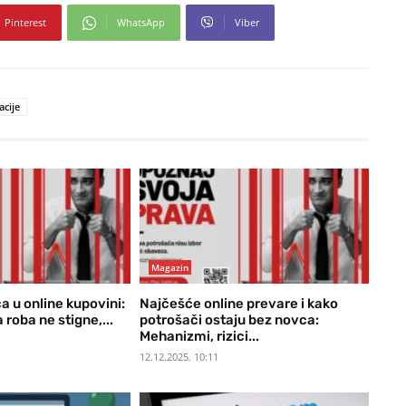
Pinterest
WhatsApp
Viber
acije
Magazin
 u online kupovini:
Najčešće online prevare i kako
 roba ne stigne,...
potrošači ostaju bez novca:
Mehanizmi, rizici...
12.12.2025. 10:11