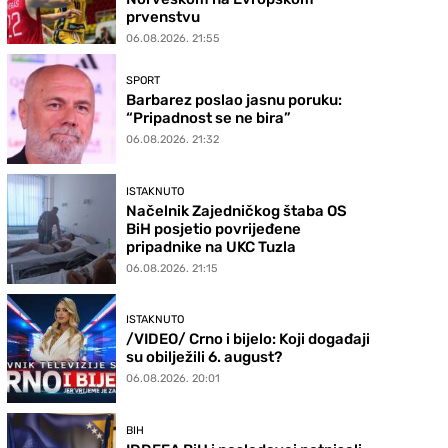
prvenstvu
06.08.2026. 21:55
SPORT
Barbarez poslao jasnu poruku:
“Pripadnost se ne bira”
06.08.2026. 21:32
ISTAKNUTO
Načelnik Zajedničkog štaba OS
BiH posjetio povrijeđene
pripadnike na UKC Tuzla
06.08.2026. 21:15
ISTAKNUTO
/VIDEO/ Crno i bijelo: Koji događaji
su obilježili 6. august?
06.08.2026. 20:01
BIH