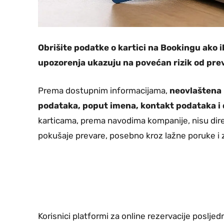
Obrišite podatke o kartici na Bookingu ako i
upozorenja ukazuju na povećan rizik od prev
Prema dostupnim informacijama,
neovlaštena 
podataka, poput imena, kontakt podataka i d
karticama, prema navodima kompanije, nisu dire
pokušaje prevare, posebno kroz lažne poruke i z
Korisnici platformi za online rezervacije poslj