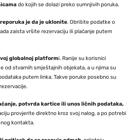
anicama
do kojih se dolazi preko sumnjivih poruka.
reporuka je da je uklonite
. Obrišite podatke o
da zaista vršite rezervaciju ili plaćanje putem
ovoj globalnoj platform
i. Ranije su korisnici
aze od stvarnih smještajnih objekata, a u njima su
s podataka putem linka. Takve poruke posebno su
rezervacije.
aćanje, potvrda kartice ili unos ličnih podataka,
ciju provjerite direktno kroz svoj nalog, a po potrebi
enog kontakta.
ži pritisak da se reaguje odmah
, prijetnju