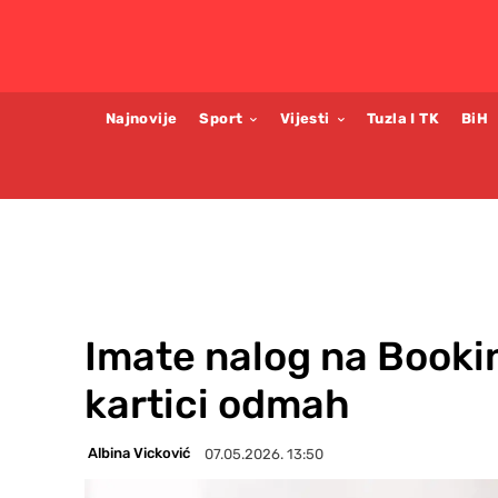
Najnovije
Sport
Vijesti
Tuzla I TK
BiH
Imate nalog na Bookin
kartici odmah
Albina Vicković
07.05.2026. 13:50