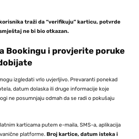
orisnika traži da “verifikuju” karticu, potvrde
smještaj ne bi bio otkazan.
na Bookingu i provjerite poruke
dobijate
gu izgledati vrlo uvjerljivo. Prevaranti ponekad
tela, datum dolaska ili druge informacije koje
nogi ne posumnjaju odmah da se radi o pokušaju
platnim karticama putem e-maila, SMS-a, aplikacija
 zvanične platforme.
Broj kartice, datum isteka i