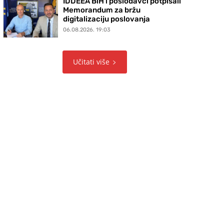
IDDEEA BiH i poslodavci potpisali
Memorandum za bržu
digitalizaciju poslovanja
06.08.2026. 19:03
Učitati više