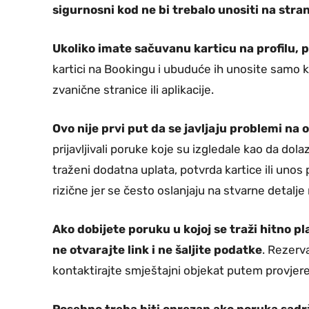
sigurnosni kod ne bi trebalo unositi na str
Ukoliko imate sačuvanu karticu na profilu, p
kartici na Bookingu i ubuduće ih unosite samo ka
zvanične stranice ili aplikacije.
Ovo nije prvi put da se javljaju problemi na 
prijavljivali poruke koje su izgledale kao da dol
traženi dodatna uplata, potvrda kartice ili uno
rizične jer se često oslanjaju na stvarne detalje 
Ako dobijete poruku u kojoj se traži hitno pl
ne otvarajte link i ne šaljite podatke
. Rezerva
kontaktirajte smještajni objekat putem provjer
Posebno treba biti oprezan ako poruka sadr