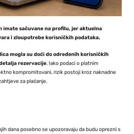
h imate sačuvane na profilu, jer aktuelna
ara i zloupotrebe korisničkih podataka.
lica mogla su doći do određenih korisničkih
etalja rezervacije
. Iako podaci o platnim
ktno kompromitovani, rizik postoji kroz naknadne
ahtjeve za plaćanje.
ednjih dana posebno se upozoravaju da budu oprezni s