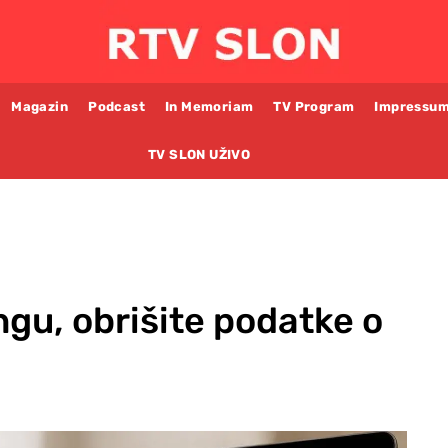
Magazin
Podcast
In Memoriam
TV Program
Impressu
TV SLON UŽIVO
gu, obrišite podatke o