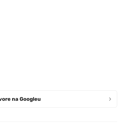
›
zvore na Googleu