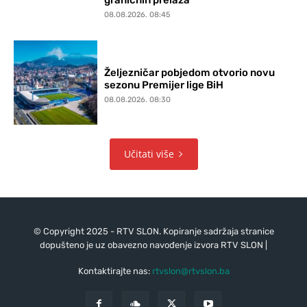
graničnih prelaza
08.08.2026. 08:45
Željezničar pobjedom otvorio novu
sezonu Premijer lige BiH
08.08.2026. 08:30
Učitati više
© Copyright 2025 - RTV SLON. Kopiranje sadržaja stranice
dopušteno je uz obavezno navođenje izvora RTV SLON |
Kontaktirajte nas:
rtvslon@rtvslon.ba