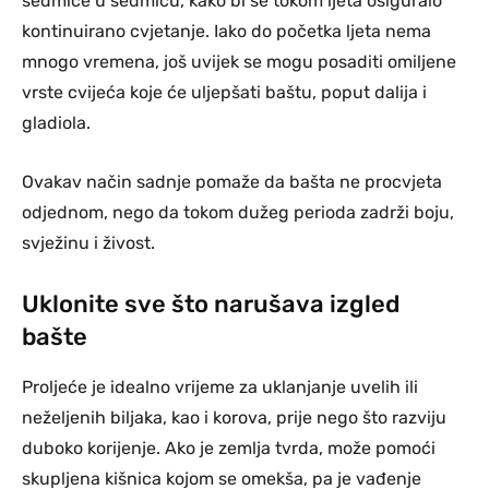
sedmice u sedmicu, kako bi se tokom ljeta osiguralo
kontinuirano cvjetanje. Iako do početka ljeta nema
mnogo vremena, još uvijek se mogu posaditi omiljene
vrste cvijeća koje će uljepšati baštu, poput dalija i
gladiola.
Ovakav način sadnje pomaže da bašta ne procvjeta
odjednom, nego da tokom dužeg perioda zadrži boju,
svježinu i živost.
Uklonite sve što narušava izgled
bašte
Proljeće je idealno vrijeme za uklanjanje uvelih ili
neželjenih biljaka, kao i korova, prije nego što razviju
duboko korijenje. Ako je zemlja tvrda, može pomoći
skupljena kišnica kojom se omekša, pa je vađenje