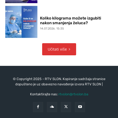
Koliko kilograma možete izgubiti
nakon smanjenja želuca?
14.07.2026. 15:35
Učitati više
© Copyright 2025 - RTV SLON. Kopiranje sadržaja stranice
dopušteno je uz obavezno navođenje izvora RTV SLON |
Kontaktirajte nas:
rtvslon@rtvslon.ba