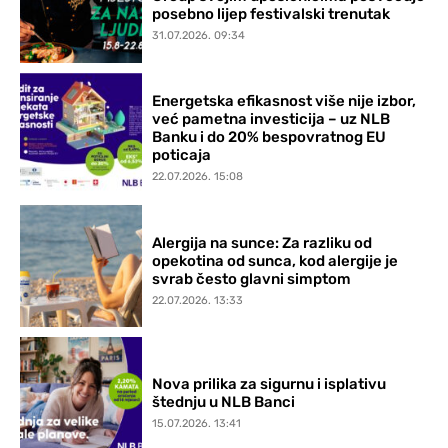
posebno lijep festivalski trenutak
31.07.2026. 09:34
Energetska efikasnost više nije izbor,
već pametna investicija – uz NLB
Banku i do 20% bespovratnog EU
poticaja
22.07.2026. 15:08
Alergija na sunce: Za razliku od
opekotina od sunca, kod alergije je
svrab često glavni simptom
22.07.2026. 13:33
Nova prilika za sigurnu i isplativu
štednju u NLB Banci
15.07.2026. 13:41