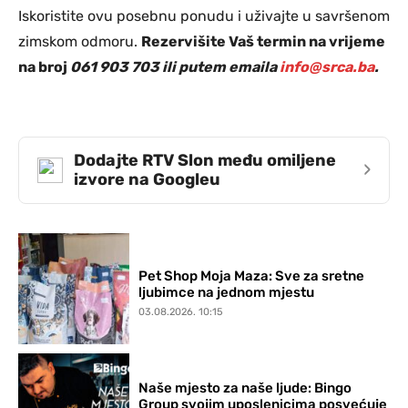
Iskoristite ovu posebnu ponudu i uživajte u savršenom
zimskom odmoru.
Rezervišite Vaš termin na vrijeme
na broj
061 903 703 ili putem emaila
info@srca.ba
.
Dodajte RTV Slon među omiljene
›
izvore na Googleu
Pet Shop Moja Maza: Sve za sretne
ljubimce na jednom mjestu
03.08.2026. 10:15
Naše mjesto za naše ljude: Bingo
Group svojim uposlenicima posvećuje