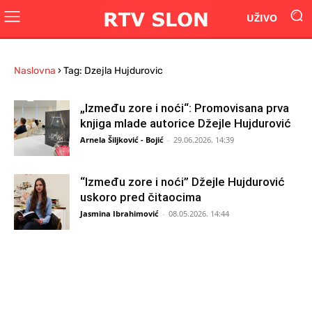
UŽIVO
Naslovna
›
Tag: Dzejla Hujdurovic
„Između zore i noći“: Promovisana prva
knjiga mlade autorice Džejle Hujdurović
Arnela Šiljković - Bojić
-
29.06.2026. 14:39
“Između zore i noći” Džejle Hujdurović
uskoro pred čitaocima
Jasmina Ibrahimović
-
08.05.2026. 14:44