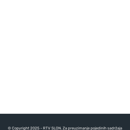
© Copyright 2025 - RTV SLON. Za preuzimanje pojedinih sadržaja