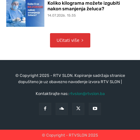
Koliko kilograma možete izgubiti
nakon smanjenja želuca?
14.07.2026. 15:35
Učitati više
© Copyright 2025 - RTV SLON. Kopiranje sadržaja stranice
dopušteno je uz obavezno navođenje izvora RTV SLON |
Kontaktirajte nas:
rtvslon@rtvslon.ba
© Copyright - RTVSLON 2025