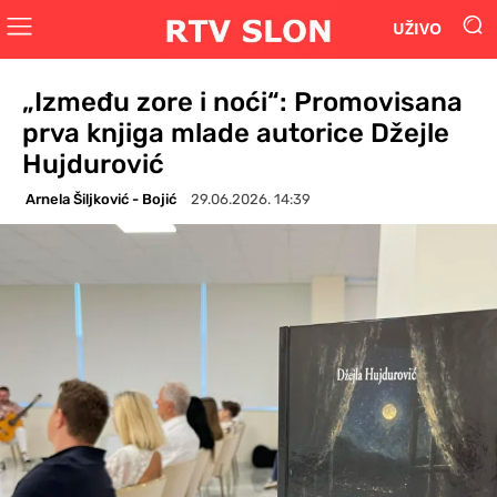
UŽIVO
„Između zore i noći“: Promovisana
prva knjiga mlade autorice Džejle
Hujdurović
Arnela Šiljković - Bojić
29.06.2026. 14:39