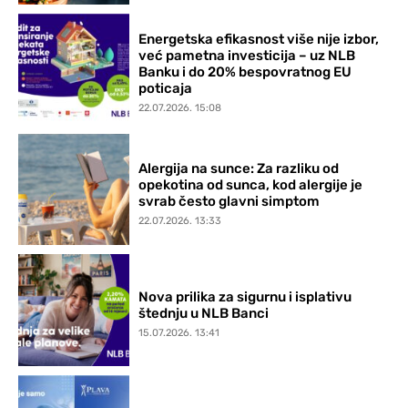
Energetska efikasnost više nije izbor,
već pametna investicija – uz NLB
Banku i do 20% bespovratnog EU
poticaja
22.07.2026. 15:08
Alergija na sunce: Za razliku od
opekotina od sunca, kod alergije je
svrab često glavni simptom
22.07.2026. 13:33
Nova prilika za sigurnu i isplativu
štednju u NLB Banci
15.07.2026. 13:41