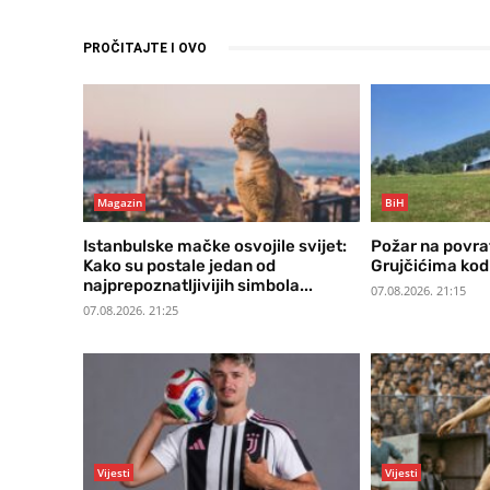
PROČITAJTE I OVO
Magazin
BiH
Istanbulske mačke osvojile svijet:
Požar na povra
Kako su postale jedan od
Grujčićima kod
najprepoznatljivijih simbola...
07.08.2026. 21:15
07.08.2026. 21:25
Vijesti
Vijesti