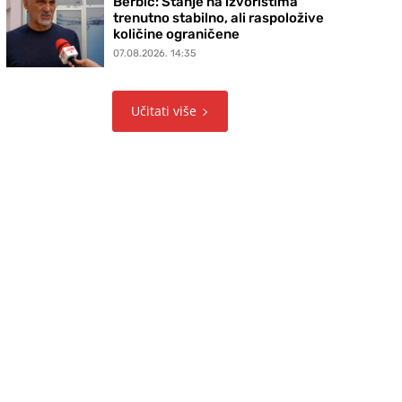
Berbić: Stanje na izvorištima
trenutno stabilno, ali raspoložive
količine ograničene
07.08.2026. 14:35
Učitati više