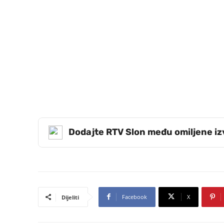
Dodajte RTV Slon među omiljene i
Facebook
X
Dijeliti