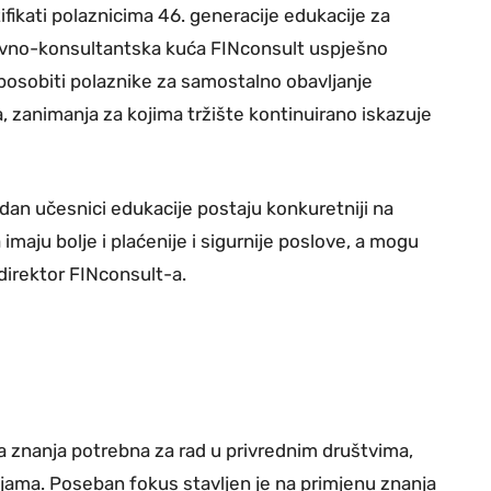
ifikati polaznicima 46. generacije edukacije za
tivno-konsultantska kuća FINconsult uspješno
sposobiti polaznike za samostalno obavljanje
a, zanimanja za kojima tržište kontinuirano iskazuje
ddan učesnici edukacije postaju konkuretniji na
imaju bolje i plaćenije i sigurnije poslove, a mogu
, direktor FINconsult-a.
na znanja potrebna za rad u privrednim društvima,
jama. Poseban fokus stavljen je na primjenu znanja