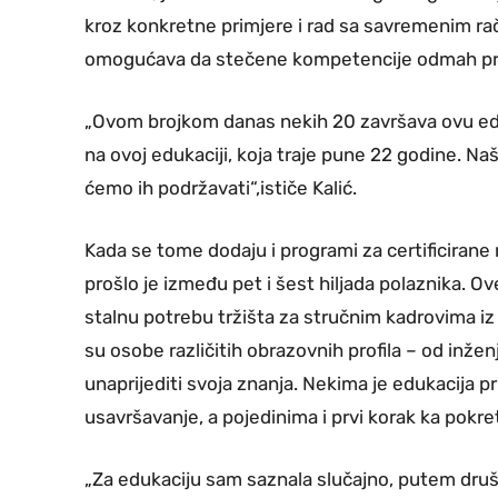
kroz konkretne primjere i rad sa savremenim r
omogućava da stečene kompetencije odmah pri
„Ovom brojkom danas nekih 20 završava ovu edu
na ovoj edukaciji, koja traje pune 22 godine. Na
ćemo ih podržavati“,ističe Kalić.
Kada se tome dodaju i programi za certificirane
prošlo je između pet i šest hiljada polaznika. O
stalnu potrebu tržišta za stručnim kadrovima iz
su osobe različitih obrazovnih profila – od inže
unaprijediti svoja znanja. Nekima je edukacija pr
usavršavanje, a pojedinima i prvi korak ka pokre
„Za edukaciju sam saznala slučajno, putem dru