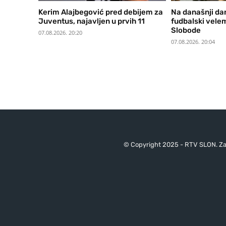
Kerim Alajbegović pred debijem za
Na današnji dan
Juventus, najavljen u prvih 11
fudbalski velem
Slobode
07.08.2026. 20:20
07.08.2026. 20:04
© Copyright 2025 - RTV SLON. Za 