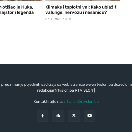
 otišao je Huka,
Klimaks i toplotni val: Kako ublažiti
ajstor i legenda
valunge, nervozu i nesanicu?
07.08.2026. 19:38
preuzimanje pojedinih sadržaja sa web stranice www.rtvslon.ba dozvolu mo
redakcija@rtvslon.ba
RTV SLON |
Kontaktirajte nas:
rtvslon@rtvslon.ba