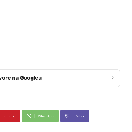
›
zvore na Googleu
Pinterest
WhatsApp
Viber