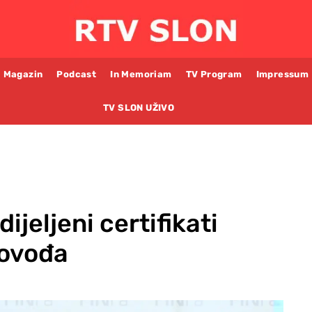
Magazin
Podcast
In Memoriam
TV Program
Impressum
TV SLON UŽIVO
ijeljeni certifikati
govođa