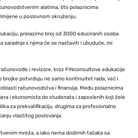
ačunovodstvenim alatima, što polaznicima
mijene u poslovnom okruženju.
kaciju, prelazimo broj od 3000 educiranih osoba
ša saradnja s njima će se nastaviti i ubuduće, mi
 računovođe i revizore, kroz FINconsultove edukacije
ve brojke potvrđuju ne samo kontinuitet rada, već i
 oblasti računovodstva i finansija. Među polaznicima
njera i ekonomista do studenata i zaposlenih koji žele
ilika za prekvalifikaciju, drugima za profesionalno
tanju vlastitog poslovanja.
štvenim mreža, a iako nema dodirnih tačaka sa