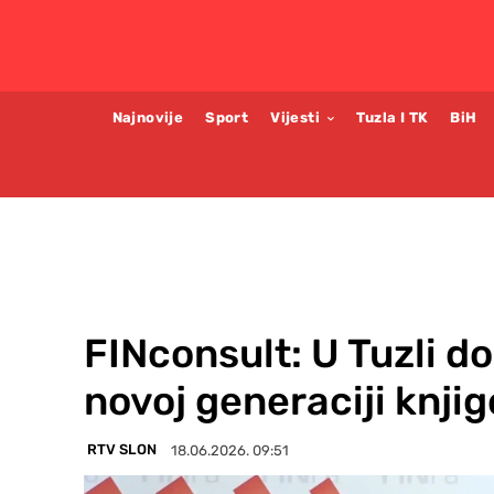
Najnovije
Sport
Vijesti
Tuzla I TK
BiH
FINconsult: U Tuzli dod
novoj generaciji knji
RTV SLON
18.06.2026. 09:51