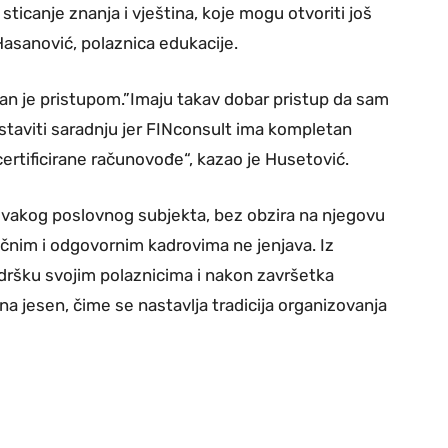
sticanje znanja i vještina, koje mogu otvoriti još
Hasanović, polaznica edukacije.
jan je pristupom.”Imaju takav dobar pristup da sam
astaviti saradnju jer FINconsult ima kompletan
certificirane računovođe“, kazao je Husetović.
svakog poslovnog subjekta, bez obzira na njegovu
ručnim i odgovornim kadrovima ne jenjava. Iz
odršku svojim polaznicima i nakon završetka
na jesen, čime se nastavlja tradicija organizovanja