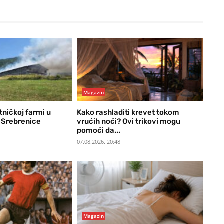
Magazin
tničkoj farmi u
Kako rashladiti krevet tokom
 Srebrenice
vrućih noći? Ovi trikovi mogu
pomoći da...
07.08.2026. 20:48
Magazin