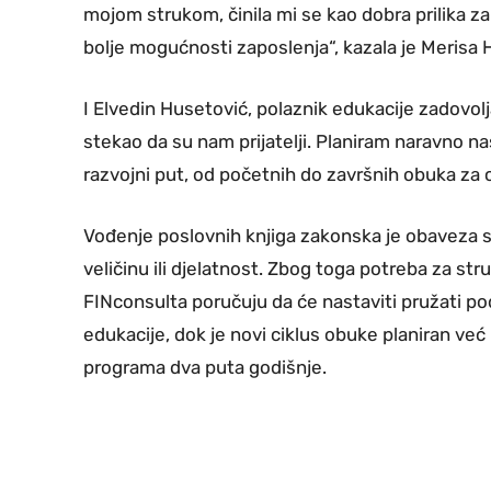
mojom strukom, činila mi se kao dobra prilika za 
bolje mogućnosti zaposlenja“, kazala je Merisa 
I Elvedin Husetović, polaznik edukacije zadovol
stekao da su nam prijatelji. Planiram naravno n
razvojni put, od početnih do završnih obuka za 
Vođenje poslovnih knjiga zakonska je obaveza 
veličinu ili djelatnost. Zbog toga potreba za st
FINconsulta poručuju da će nastaviti pružati p
edukacije, dok je novi ciklus obuke planiran već 
programa dva puta godišnje.