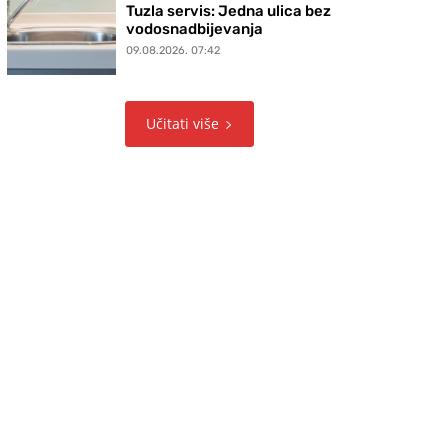
Tuzla servis: Jedna ulica bez
vodosnadbijevanja
09.08.2026. 07:42
Učitati više