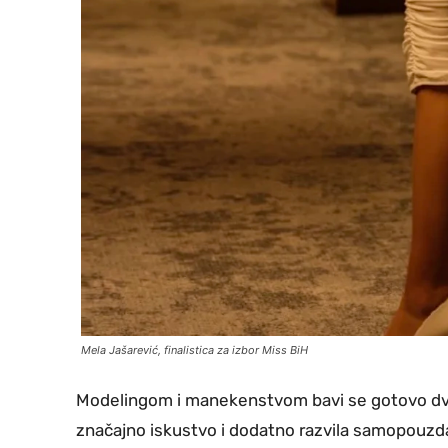
Mela Jašarević, finalistica za izbor Miss BiH
Modelingom i manekenstvom bavi se gotovo dvije
značajno iskustvo i dodatno razvila samopouzd