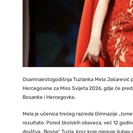
Osamnaestogodišnja Tuzlanka Mela Jašarević plas
Hercegovine za Miss Svijeta 2026, gdje će predsta
Bosanke i Hercegovke.
Mela je učenica trećeg razreda Gimnazije „Ismet
rezultate. Pored školskih obaveza, već 12 godi
društva „Bosna“ Tuzla, kroz koje njeguje ljubav pre