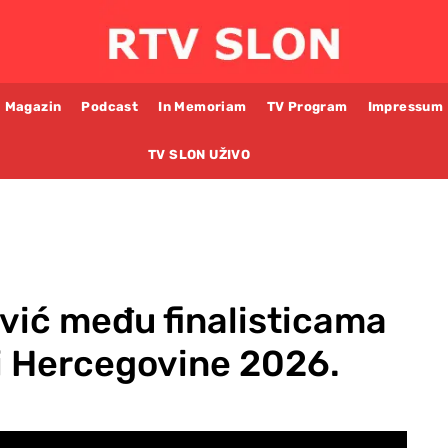
Magazin
Podcast
In Memoriam
TV Program
Impressum
TV SLON UŽIVO
vić među finalisticama
 i Hercegovine 2026.