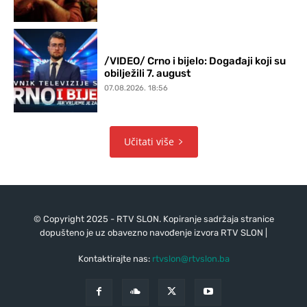
/VIDEO/ Crno i bijelo: Događaji koji su
obilježili 7. august
07.08.2026. 18:56
Učitati više
© Copyright 2025 - RTV SLON. Kopiranje sadržaja stranice
dopušteno je uz obavezno navođenje izvora RTV SLON |
Kontaktirajte nas:
rtvslon@rtvslon.ba