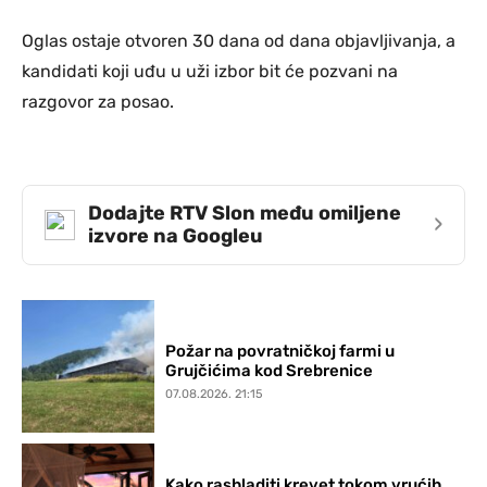
Oglas ostaje otvoren 30 dana od dana objavljivanja, a
kandidati koji uđu u uži izbor bit će pozvani na
razgovor za posao.
Dodajte RTV Slon među omiljene
›
izvore na Googleu
Požar na povratničkoj farmi u
Grujčićima kod Srebrenice
07.08.2026. 21:15
Kako rashladiti krevet tokom vrućih