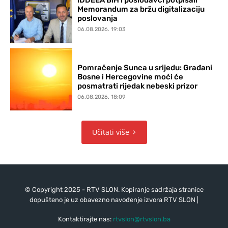
IDDEEA BiH i poslodavci potpisali
Memorandum za bržu digitalizaciju
poslovanja
06.08.2026. 19:03
Pomračenje Sunca u srijedu: Građani
Bosne i Hercegovine moći će
posmatrati rijedak nebeski prizor
06.08.2026. 18:09
Učitati više
© Copyright 2025 - RTV SLON. Kopiranje sadržaja stranice
dopušteno je uz obavezno navođenje izvora RTV SLON |
Kontaktirajte nas:
rtvslon@rtvslon.ba