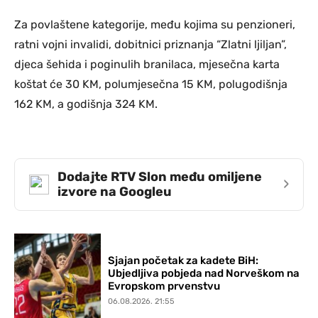
Za povlaštene kategorije, među kojima su penzioneri,
ratni vojni invalidi, dobitnici priznanja “Zlatni ljiljan”,
djeca šehida i poginulih branilaca, mjesečna karta
koštat će 30 KM, polumjesečna 15 KM, polugodišnja
162 KM, a godišnja 324 KM.
Dodajte RTV Slon među omiljene
›
izvore na Googleu
Sjajan početak za kadete BiH:
Ubjedljiva pobjeda nad Norveškom na
Evropskom prvenstvu
06.08.2026. 21:55