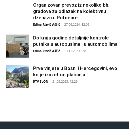
Organizovan prevoz iz nekoliko bh.
gradova za odlazak na kolektivnu
dženazu u Potočare
Edina Rizvić Aščić
-
27.06.2024. 12:09
Do kraja godine detaljnije kontrole
putnika u autobusima i u automobilima
Edina Rizvić Aščić
-
13.11.2023. 09:15
Prve vinjete u Bosni i Hercegovini, evo
ko je izuzet od plaćanja
RTV SLON
-
21.03.2023. 12:29