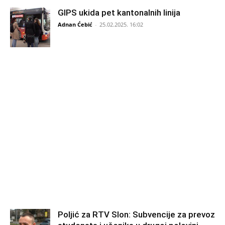
GIPS ukida pet kantonalnih linija
Adnan Ćebić
-
25.02.2025. 16:02
Poljić za RTV Slon: Subvencije za prevoz