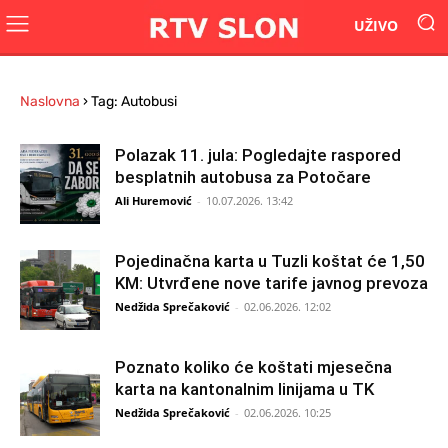
UŽIVO
Naslovna
›
Tag: Autobusi
Polazak 11. jula: Pogledajte raspored
besplatnih autobusa za Potočare
Ali Huremović
-
10.07.2026. 13:42
Pojedinačna karta u Tuzli koštat će 1,50
KM: Utvrđene nove tarife javnog prevoza
Nedžida Sprečaković
-
02.06.2026. 12:02
Poznato koliko će koštati mjesečna
karta na kantonalnim linijama u TK
Nedžida Sprečaković
-
02.06.2026. 10:25