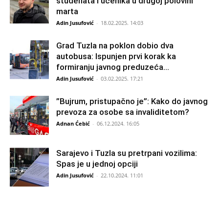
studenata i učenika u drugoj polovini
marta
Adin Jusufović
-
18.02.2025. 14:03
Grad Tuzla na poklon dobio dva
autobusa: Ispunjen prvi korak ka
formiranju javnog preduzeća...
Adin Jusufović
-
03.02.2025. 17:21
”Bujrum, pristupačno je”: Kako do javnog
prevoza za osobe sa invaliditetom?
Adnan Ćebić
-
06.12.2024. 16:05
Sarajevo i Tuzla su pretrpani vozilima:
Spas je u jednoj opciji
Adin Jusufović
-
22.10.2024. 11:01