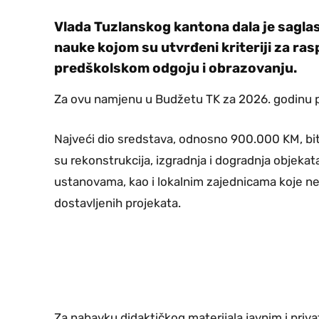
Vlada Tuzlanskog kantona dala je sagla
nauke kojom su utvrđeni kriteriji za ra
predškolskom odgoju i obrazovanju.
Za ovu namjenu u Budžetu TK za 2026. godinu p
Najveći dio sredstava, odnosno 900.000 KM, bit
su rekonstrukcija, izgradnja i dogradnja objekat
ustanovama, kao i lokalnim zajednicama koje n
dostavljenih projekata.
Za nabavku didaktičkog materijala javnim i pri