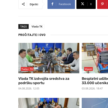
Facebook
X
Dijeliti
TAGS
Vlada TK
PROČITAJTE I OVO
Tuzla i TK
Vijesti
Vlada TK izdvojila sredstva za
Besplatni udžbe
podršku sportu
33.000 učenika
04.08.2026. 12:05
03.08.2026. 18:47