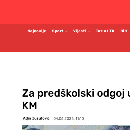
Najnovije
Sport
Vijesti
Tuzla I TK
BiH
Za predškolski odgoj 
KM
Adin Jusufović
04.06.2026. 11:10