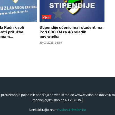
Vijesti
a Rudnik soli
Stipendije učenicima i studentima:
otri pritužbe
Po 1.000 KM za 48 mladih
ecam...
povratnika
30.07.2026. 08:59
preuzimanje pojedinih sadržaja sa web stranice www.rtvslon.ba dozvolu mo
redakcija@rtvslon.ba
RTV SLON |
Kontaktirajte nas:
rtvslon@rtvslon.ba