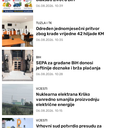
06.08.2026. 10:39
TUZLA I TK
Određen jednomjesečni pritvor
zbog krađe vrijedne 42 hiljade KM
06.08.2026. 10:35
BIH
SEPA za građane BiH donosi
jeftinije doznake i brža plaćanja
06.08.2026. 10:28
VIJESTI
Nuklearna elektrana Krško
vanredno smanjila proizvodnju
električne energije
06.08.2026. 10:15
VIJESTI
Vrhovni sud potvrdio presudu za