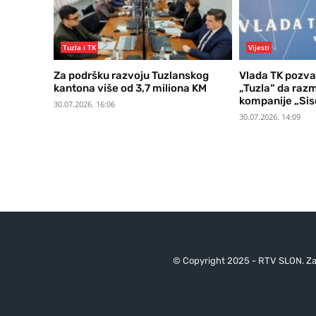
Tuzla i TK
Vijesti
Za podršku razvoju Tuzlanskog
Vlada TK pozval
kantona više od 3,7 miliona KM
„Tuzla“ da razm
kompanije „Sis
30.07.2026. 16:06
30.07.2026. 14:09
© Copyright 2025 - RTV SLON. Za 