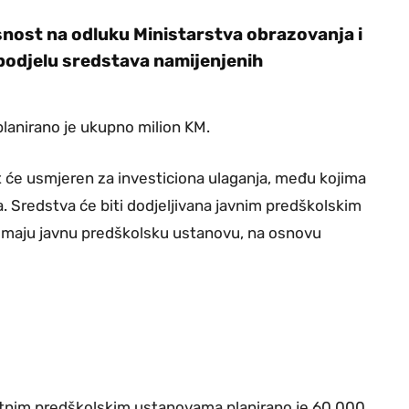
snost na odluku Ministarstva obrazovanja i
spodjelu sredstava namijenjenih
lanirano je ukupno milion KM.
 će usmjeren za investiciona ulaganja, među kojima
a. Sredstva će biti dodjeljivana javnim predškolskim
emaju javnu predškolsku ustanovu, na osnovu
vatnim predškolskim ustanovama planirano je 60.000