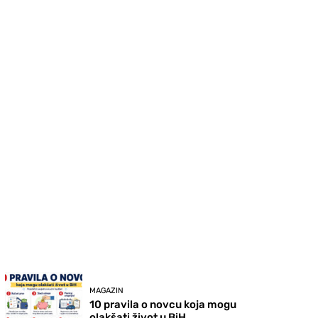
MAGAZIN
10 pravila o novcu koja mogu
olakšati život u BiH