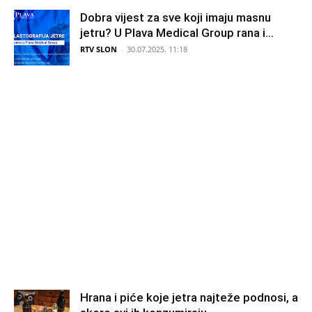
Dobra vijest za sve koji imaju masnu
jetru? U Plava Medical Group rana i...
RTV SLON
-
30.07.2025. 11:18
Hrana i piće koje jetra najteže podnosi, a