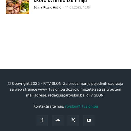
skoro svi ih konzumiraju
Edina Rizvić Aščić
-
11.05.2025. 15:04
© Copyright 2025 - RTV SLON. Za preuzimanje pojedinih sadržaja
sa web stranice www.rtvslon.ba dozvolu možete zatražiti putem
mail adrese:
redakcija@rtvslon.ba
RTV SLON |
Kontaktirajte nas:
rtvslon@rtvslon.ba