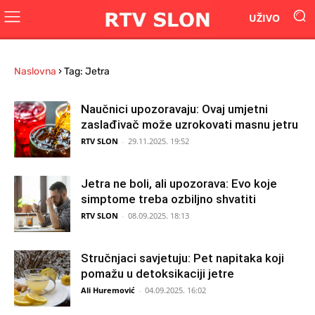
UŽIVO
Naslovna
›
Tag: Jetra
Naučnici upozoravaju: Ovaj umjetni
zaslađivač može uzrokovati masnu jetru
RTV SLON
-
29.11.2025. 19:52
Jetra ne boli, ali upozorava: Evo koje
simptome treba ozbiljno shvatiti
RTV SLON
-
08.09.2025. 18:13
Stručnjaci savjetuju: Pet napitaka koji
pomažu u detoksikaciji jetre
Ali Huremović
-
04.09.2025. 16:02