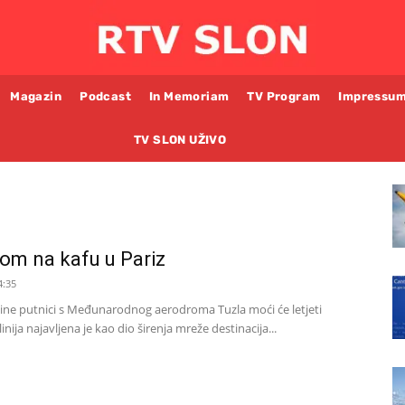
Magazin
Podcast
In Memoriam
TV Program
Impressu
TV SLON UŽIVO
nom na kafu u Pariz
4:35
ne putnici s Međunarodnog aerodroma Tuzla moći će letjeti
inija najavljena je kao dio širenja mreže destinacija...