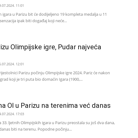
9.07.2024. 11:01
 igara u Parizu bit će dodijeljeno 19 kompleta medalja u 11
 senzacija ipak biti događaj koji neće...
izu Olimpijske igre, Pudar najveća
6.07.2024. 12:01
ijestolnici Parizu počinju Olimpijske igre 2024. Pariz će nakon
rad koji je tri puta bio domaćin Igara (1900,...
 na OI u Parizu na terenima već danas
4.07.2024. 17:03
33. ljetnih Olimpijskih igara u Parizu preostala su još dva dana,
ć danas biti na terenu. Popodne počinju...