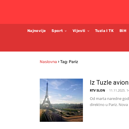
Najnovije
Sport
Vijesti
Tuzla I TK
BiH
Naslovna
›
Tag: Pariz
Iz Tuzle avio
RTV SLON
-
11.11.2025. 1
Od marta naredne godi
direktno u Pariz. Nova l