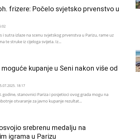
bh. frizere: Počelo svjetsko prvenstvo u
6:02
nas i sutra izlaze na scenu svjetskog prvenstva u Parizu, rame uz
te struke iz cijeloga svijeta. Iz...
o moguće kupanje u Seni nakon više od
5.07.2025. 18:17
. godine, stanovnici Pariza i posjetioci ovog grada mogu na
Subotnje otvaranje za javno kupanje rezultat...
 osvojio srebrenu medalju na
im igrama u Parizu