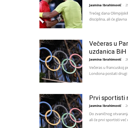
Jasmina Ibrahimović
-
2
Trećeg dana Olimpijskih
disciplina, ali će glavna
Večeras u Par
uzdanica BiH
Jasmina Ibrahimović
-
2
Večeras u francuskoj pr
Londona postati drugi g
Prvi sportisti
Jasmina Ibrahimović
-
2
Do zvaničnog otvaranja 
ali će prvi sportisti ve