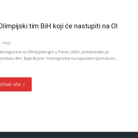
limpijski tim BiH koji će nastupiti na OI
. 19:02
Hercegovine za Olimpijske igre u Parizu 2024., predstavljen je
omitetu BiH. Boje Bosne i Hercegovine na najvećem sportskom...
Učitati više