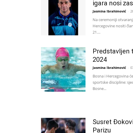
igara nosi za
Jasmina Ibrahimović
-
2
Na ceremoniji otvaranja
Hercegovine nositi član
21....
Predstavljen 
2024
Jasmina Ibrahimović
-
0
Bosna i Hercegovina će
sportske discipline: sje
Bosne...
Susret Đokovi
Parizu