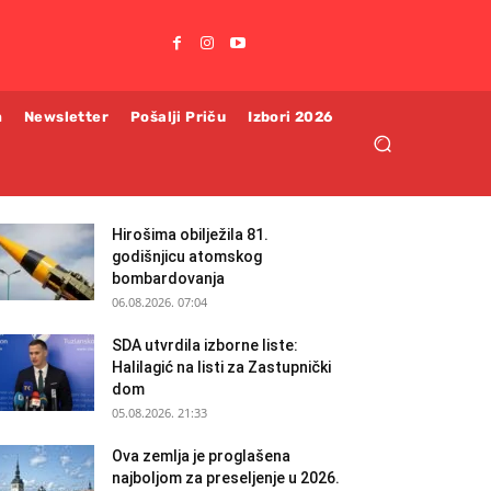
m
Newsletter
Pošalji Priču
Izbori 2026
Hirošima obilježila 81.
godišnjicu atomskog
bombardovanja
06.08.2026. 07:04
SDA utvrdila izborne liste:
Halilagić na listi za Zastupnički
dom
05.08.2026. 21:33
Ova zemlja je proglašena
najboljom za preseljenje u 2026.