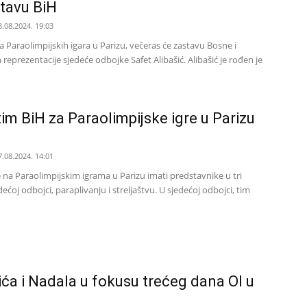
stavu BiH
8.08.2024. 19:03
 Paraolimpijskih igara u Parizu, večeras će zastavu Bosne i
 reprezentacije sjedeće odbojke Safet Alibašić. Alibašić je rođen je
tim BiH za Paraolimpijske igre u Parizu
7.08.2024. 14:01
 na Paraolimpijskim igrama u Parizu imati predstavnike u tri
dećoj odbojci, paraplivanju i streljaštvu. U sjedećoj odbojci, tim
ća i Nadala u fokusu trećeg dana OI u