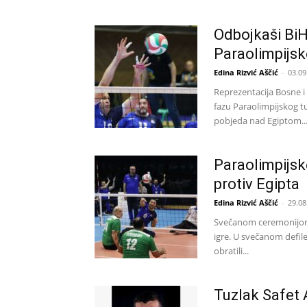
Odbojkaši BiH
Paraolimpijsk
Edina Rizvić Aščić
-
03.09
Reprezentacija Bosne i
fazu Paraolimpijskog t
pobjeda nad Egiptom..
Paraolimpijsk
protiv Egipta
Edina Rizvić Aščić
-
29.08
Svečanom ceremonijom 
igre. U svečanom defile
obratili...
Tuzlak Safet 