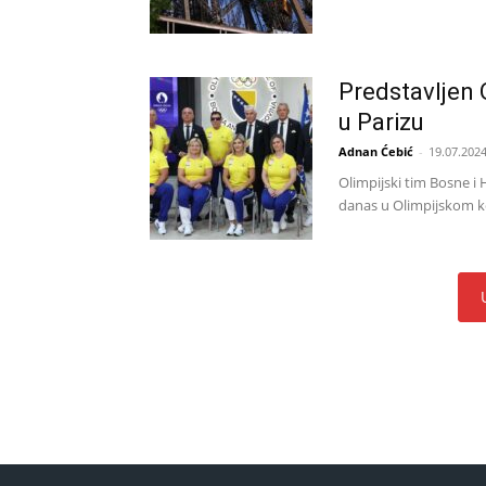
Predstavljen O
u Parizu
Adnan Ćebić
-
19.07.2024
Olimpijski tim Bosne i 
danas u Olimpijskom k