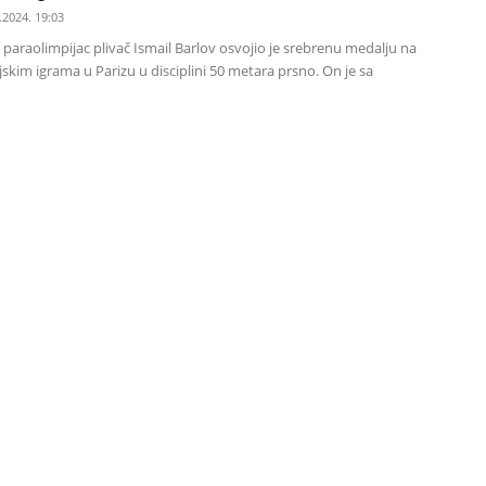
.2024. 19:03
araolimpijac plivač Ismail Barlov osvojio je srebrenu medalju na
skim igrama u Parizu u disciplini 50 metara prsno. On je sa