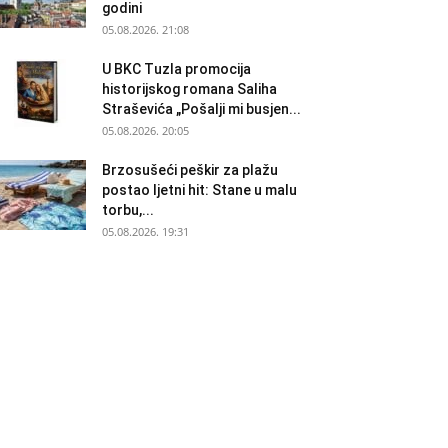
godini
05.08.2026. 21:08
U BKC Tuzla promocija
historijskog romana Saliha
Straševića „Pošalji mi busjen...
05.08.2026. 20:05
Brzosušeći peškir za plažu
postao ljetni hit: Stane u malu
torbu,...
05.08.2026. 19:31