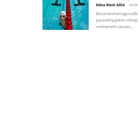
Edina Rizvić Aščić
-
04.09
Bosanskohercegovački p
paraolimpijskim olimpij
vremenom zauzeo...