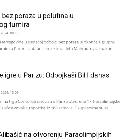
 bez poraza u polufinalu
og turnira
.2024. 08:18
 Hercegovine u sjedećoj odbojci bez poraza je okončala grupnu
urnira u Parizu. Izabranici selektora Ifeta Mahmutovića nakon
.
e igre u Parizu: Odbojkaši BiH danas
.2024. 13:09
na trgu Concorde sinoć su u Parizu otvorene 17. Paraolimpijske
u učestvovali su sportisti iz 168 zemalja. Okupljenima su se
Alibašić na otvorenju Paraolimpijskih