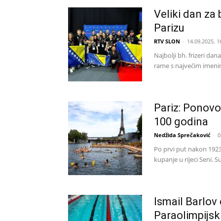
Veliki dan za 
Parizu
RTV SLON
-
14.09.2025. 1
Najbolji bh. frizeri da
rame s najvećim imenima 
Pariz: Ponov
100 godina
Nedžida Sprečaković
-
0
Po prvi put nakon 1923
kupanje u rijeci Seni. 
Ismail Barlov
Paraolimpijsk