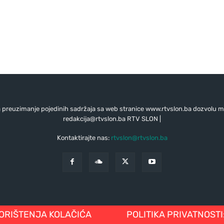
preuzimanje pojedinih sadržaja sa web stranice www.rtvslon.ba dozvolu mo
redakcija@rtvslon.ba
RTV SLON |
Kontaktirajte nas:
rtvslon@rtvslon.ba
KORIŠTENJA KOLAČIĆA
POLITIKA PRIVATNOSTI