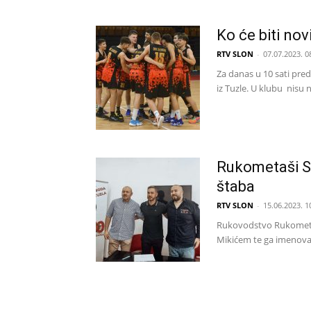
Ko će biti no
RTV SLON
-
07.07.2023. 0
Za danas u 10 sati pre
iz Tuzle. U klubu nisu n
Rukometaši S
štaba
RTV SLON
-
15.06.2023. 1
Rukovodstvo Rukometno
Mikićem te ga imenoval