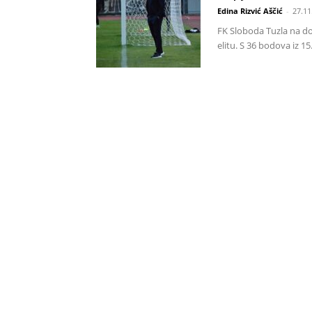
Edina Rizvić Aščić
-
27.11
FK Sloboda Tuzla na do
elitu. S 36 bodova iz 15.