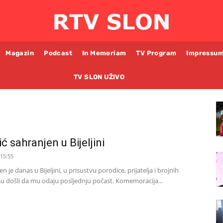
Magazin
Podcast
In Memoriam
TV Program
Impressu
TV SLON UŽIVO
 sahranjen u Bijeljini
 15:55
 je danas u Bijeljini, u prisustvu porodice, prijatelja i brojnih
 su došli da mu odaju posljednju počast. Komemoracija...