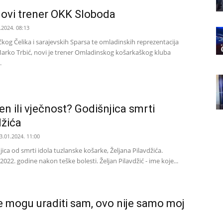
novi trener OKK Sloboda
.2024. 08:13
kog Čelika i sarajevskih Sparsa te omladinskih reprezentacija
arko Trbić, novi je trener Omladinskog košarkaškog kluba
.
en ili vječnost? Godišnjica smrti
džića
3.01.2024. 11:00
jica od smrti idola tuzlanske košarke, Željana Pilavdžića.
2022. godine nakon teške bolesti. Željan Pilavdžić - ime koje...
ne mogu uraditi sam, ovo nije samo moj