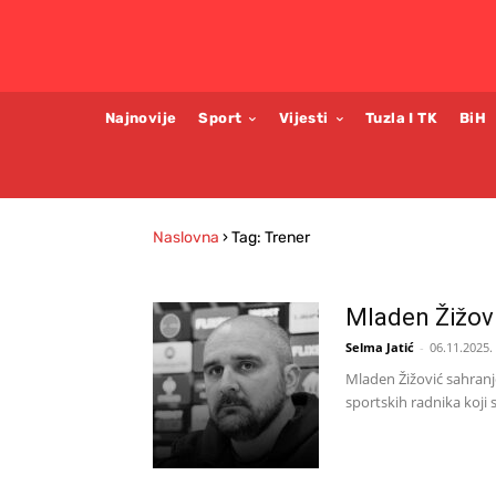
Najnovije
Sport
Vijesti
Tuzla I TK
BiH
Naslovna
›
Tag: Trener
Mladen Žižović
Selma Jatić
-
06.11.2025.
Mladen Žižović sahranjen
sportskih radnika koji