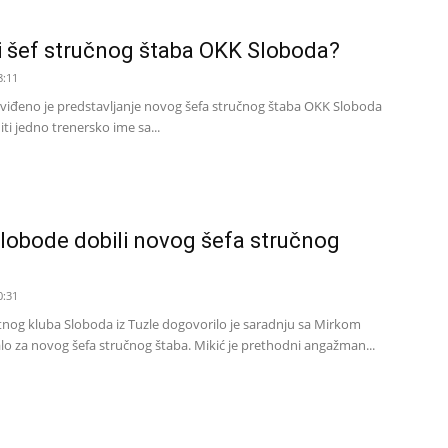
vi šef stručnog štaba OKK Sloboda?
8:11
dviđeno je predstavljanje novog šefa stručnog štaba OKK Sloboda
iti jedno trenersko ime sa...
lobode dobili novog šefa stručnog
0:31
g kluba Sloboda iz Tuzle dogovorilo je saradnju sa Mirkom
o za novog šefa stručnog štaba. Mikić je prethodni angažman...