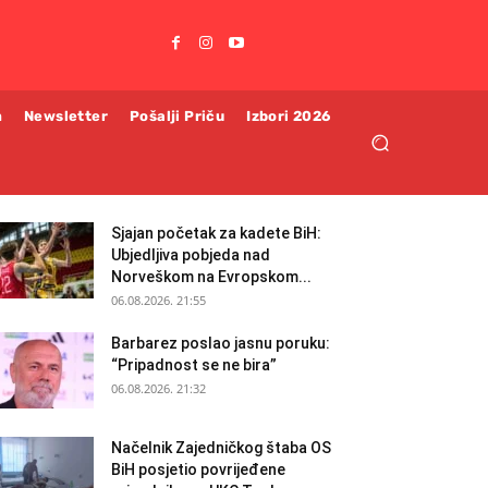
m
Newsletter
Pošalji Priču
Izbori 2026
Sjajan početak za kadete BiH:
Ubjedljiva pobjeda nad
Norveškom na Evropskom...
06.08.2026. 21:55
Barbarez poslao jasnu poruku:
“Pripadnost se ne bira”
06.08.2026. 21:32
Načelnik Zajedničkog štaba OS
BiH posjetio povrijeđene