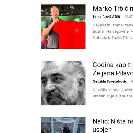
Marko Trbić 
Edina Rizvić Aščić
-
07.07
Nekadašnji trener zenič
Bosne i Hercegovine, M
Sloboda iz Tuzle. Trbić..
Godina kao tr
Željana Pilav
Nedžida Sprečaković
-
0
Navršila se prva godišn
Preminuo je 3. januara 
Nalić: Ništa 
uspjeh