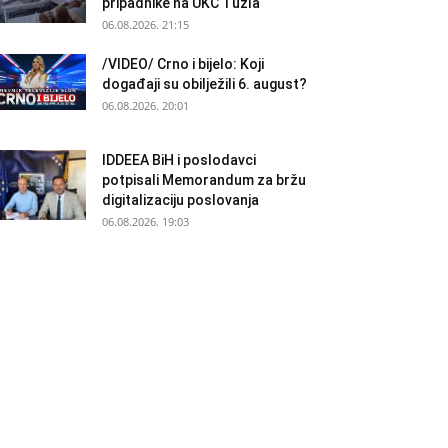
pripadnike na UKC Tuzla
06.08.2026. 21:15
/VIDEO/ Crno i bijelo: Koji
događaji su obilježili 6. august?
06.08.2026. 20:01
IDDEEA BiH i poslodavci
potpisali Memorandum za bržu
digitalizaciju poslovanja
06.08.2026. 19:03