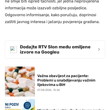
ne smije biti ispred tačnosti, jer jedna neprovjerena
informacija može izazvati ozbiljne posljedice.
Odgovorno informisanje, kako poručuju, doprinosi
zaštiti javnog interesa i jačanju povjerenja građana.
Dodajte RTV Slon među omiljene
›
izvore na Googleu
Važna obavijest za pacijente:
Problemi u snabdijevanju važnim
lijekovima u BiH
07.08.2026. 15:26