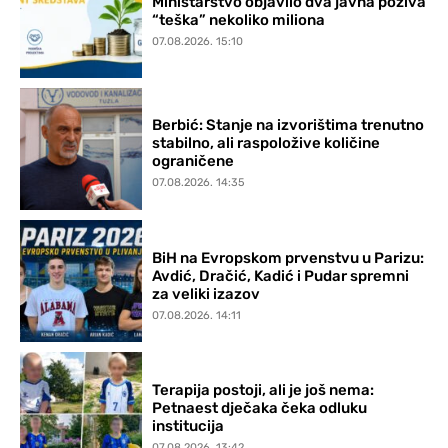
Ministarstvo objavilo dva javna poziva
“teška” nekoliko miliona
07.08.2026. 15:10
Berbić: Stanje na izvorištima trenutno
stabilno, ali raspoložive količine
ograničene
07.08.2026. 14:35
BiH na Evropskom prvenstvu u Parizu:
Avdić, Dračić, Kadić i Pudar spremni
za veliki izazov
07.08.2026. 14:11
Terapija postoji, ali je još nema:
Petnaest dječaka čeka odluku
institucija
07.08.2026. 13:42