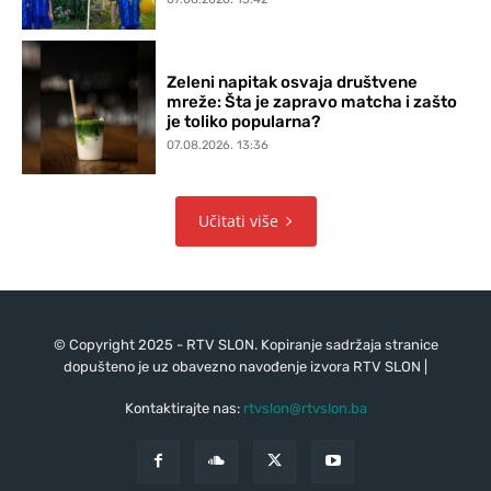
Zeleni napitak osvaja društvene
mreže: Šta je zapravo matcha i zašto
je toliko popularna?
07.08.2026. 13:36
Učitati više
© Copyright 2025 - RTV SLON. Kopiranje sadržaja stranice
dopušteno je uz obavezno navođenje izvora RTV SLON |
Kontaktirajte nas:
rtvslon@rtvslon.ba