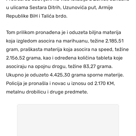
u ulicama Sestara Ditrih, Uzunovića put, Armije
Republike BiH i Talića brdo.
Tom prilikom pronađena je i oduzeta biljna materija
koja izgledom asocira na marihuanu, težine 2.185,51
gram, praškasta materija koja asocira na speed, težine
2.156,52 grama, kao i određena količina tableta koje
asociraju na opojnu drogu, težine 83,27 grama.
Ukupno je oduzeto 4.425,30 grama sporne materije.
Policija je pronašla i novac u iznosu od 2.170 KM,
metalnu drobilicu i druge predmete.