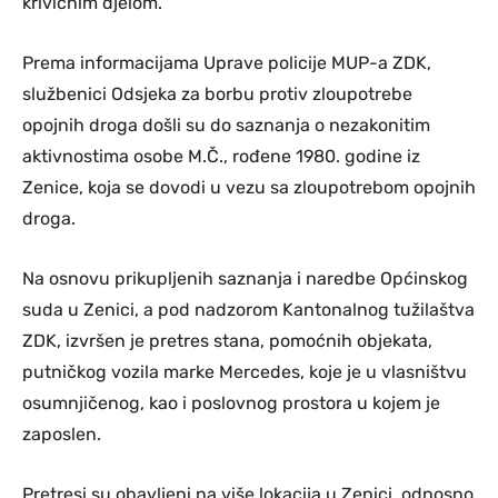
krivičnim djelom.
Prema informacijama Uprave policije MUP-a ZDK,
službenici Odsjeka za borbu protiv zloupotrebe
opojnih droga došli su do saznanja o nezakonitim
aktivnostima osobe M.Č., rođene 1980. godine iz
Zenice, koja se dovodi u vezu sa zloupotrebom opojnih
droga.
Na osnovu prikupljenih saznanja i naredbe Općinskog
suda u Zenici, a pod nadzorom Kantonalnog tužilaštva
ZDK, izvršen je pretres stana, pomoćnih objekata,
putničkog vozila marke Mercedes, koje je u vlasništvu
osumnjičenog, kao i poslovnog prostora u kojem je
zaposlen.
Pretresi su obavljeni na više lokacija u Zenici, odnosno