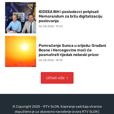
IDDEEA BiH i poslodavci potpisali
Memorandum za bržu digitalizaciju
poslovanja
06.08.2026. 19:03
Pomračenje Sunca u srijedu: Građani
Bosne i Hercegovine moći će
posmatrati rijedak nebeski prizor
06.08.2026. 18:09
Učitati više
© Copyright 2025 - RTV SLON. Kopiranje sadržaja stranice
dopušteno je uz obavezno navođenje izvora RTV SLON |