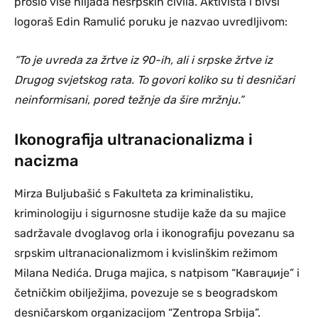
prošlo više hiljada nesrpskih civila. Aktivista i bivši
logoraš Edin Ramulić poruku je nazvao uvredljivom:
“To je uvreda za žrtve iz 90-ih, ali i srpske žrtve iz
Drugog svjetskog rata. To govori koliko su ti desničari
neinformisani, pored težnje da šire mržnju.”
Ikonografija ultranacionalizma i
nacizma
Mirza Buljubašić s Fakulteta za kriminalistiku,
kriminologiju i sigurnosne studije kaže da su majice
sadržavale dvoglavog orla i ikonografiju povezanu sa
srpskim ultranacionalizmom i kvislinškim režimom
Milana Nedića. Druga majica, s natpisom “Кавгаџије” i
četničkim obilježjima, povezuje se s beogradskom
desničarskom organizacijom “Zentropa Srbija”.