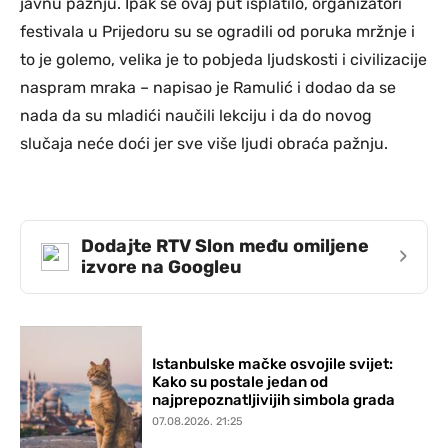
javnu pažnju. Ipak se ovaj put isplatilo, organizatori
festivala u Prijedoru su se ogradili od poruka mržnje i
to je golemo, velika je to pobjeda ljudskosti i civilizacije
naspram mraka – napisao je Ramulić i dodao da se
nada da su mladići naučili lekciju i da do novog
slučaja neće doći jer sve više ljudi obraća pažnju.
Dodajte RTV Slon među omiljene
›
izvore na Googleu
Istanbulske mačke osvojile svijet:
Kako su postale jedan od
najprepoznatljivijih simbola grada
07.08.2026. 21:25