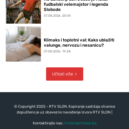
fudbalski velemajstor i legenda
Slobode
07.08.2026. 20:04
Klimaks i toplotni val: Kako ublažiti
valunge, nervozu i nesanicu?
07.08.2026. 19:38
Učitati više
© Copyright 2025 - RTV SLON. Kopiranje sadržaja stranice
dopušteno je uz obavezno navođenje izvora RTV SLON |
Kontaktirajte nas:
rtvslon@rtvslon.ba