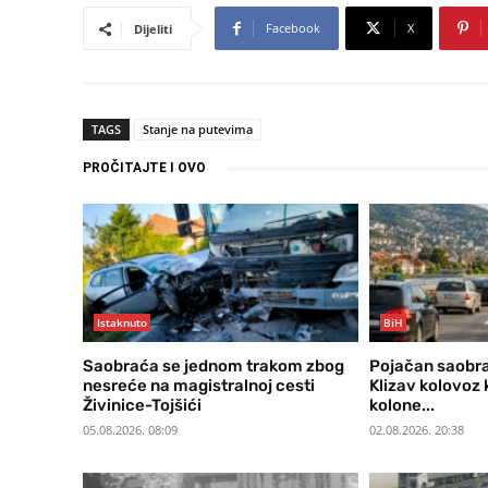
Facebook
X
Dijeliti
TAGS
Stanje na putevima
PROČITAJTE I OVO
Istaknuto
BiH
Saobraća se jednom trakom zbog
Pojačan saobra
nesreće na magistralnoj cesti
Klizav kolovoz 
Živinice-Tojšići
kolone...
05.08.2026. 08:09
02.08.2026. 20:38