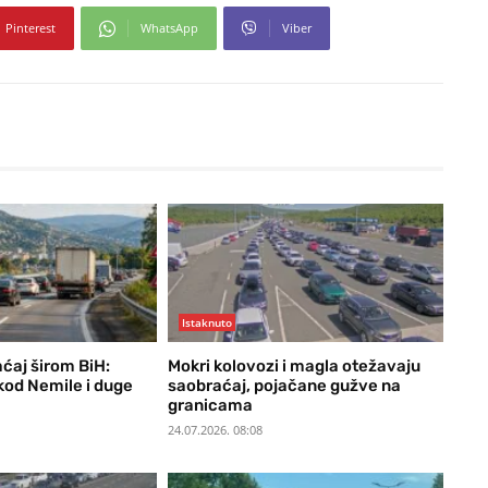
Pinterest
WhatsApp
Viber
Istaknuto
ćaj širom BiH:
Mokri kolovozi i magla otežavaju
kod Nemile i duge
saobraćaj, pojačane gužve na
granicama
24.07.2026. 08:08