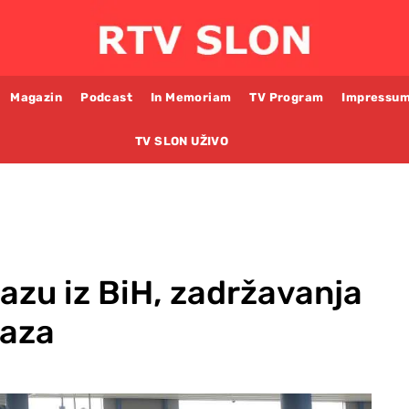
Magazin
Podcast
In Memoriam
TV Program
Impressu
TV SLON UŽIVO
azu iz BiH, zadržavanja
laza