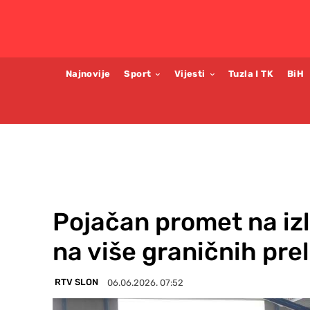
Najnovije
Sport
Vijesti
Tuzla I TK
BiH
Pojačan promet na izl
na više graničnih pre
RTV SLON
06.06.2026. 07:52