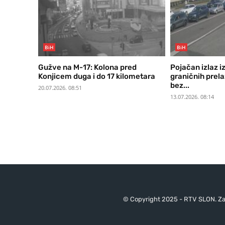
BiH
BiH
Gužve na M-17: Kolona pred
Pojačan izlaz i
Konjicem duga i do 17 kilometara
graničnih prel
bez...
20.07.2026. 08:51
13.07.2026. 08:14
© Copyright 2025 - RTV SLON. Za 