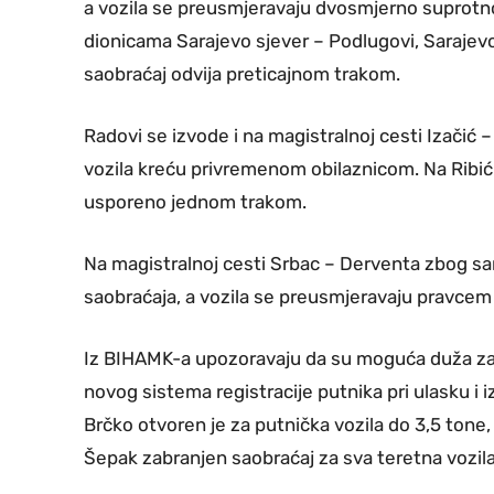
a vozila se preusmjeravaju dvosmjerno suprotn
dionicama Sarajevo sjever – Podlugovi, Sarajevo 
saobraćaj odvija preticajnom trakom.
Radovi se izvode i na magistralnoj cesti Izačić 
vozila kreću privremenom obilaznicom. Na Ribić
usporeno jednom trakom.
Na magistralnoj cesti Srbac – Derventa zbog san
saobraćaja, a vozila se preusmjeravaju pravcem
Iz BIHAMK-a upozoravaju da su moguća duža za
novog sistema registracije putnika pri ulasku i i
Brčko otvoren je za putnička vozila do 3,5 tone, 
Šepak zabranjen saobraćaj za sva teretna vozila