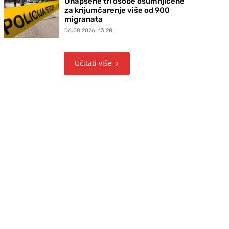
Uhapšene tri osobe osumnjičene
za krijumčarenje više od 900
migranata
06.08.2026. 13:28
Učitati više