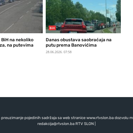
BiH
z BiH na nekoliko
Danas obustava saobraćaja na
aza, na putevima
putu prema Banovićima
28.06.2026. 07:58
preuzimanje pojedinih sadržaja sa web stranice www.rtvslon.ba dozvolu mo
redakcija@rtvslon.ba
RTV SLON |