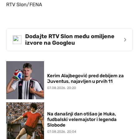
RTV Slon/FENA
Dodajte RTV Slon među omiljene
›
izvore na Googleu
Kerim Alajbegović pred debijem za
Juventus, najavljen u prvih 11
07.08.2026. 20:20
Na današnji dan otišao je Huka,
fudbalski velemajstor i legenda
Slobode
07.08.2026. 20:04