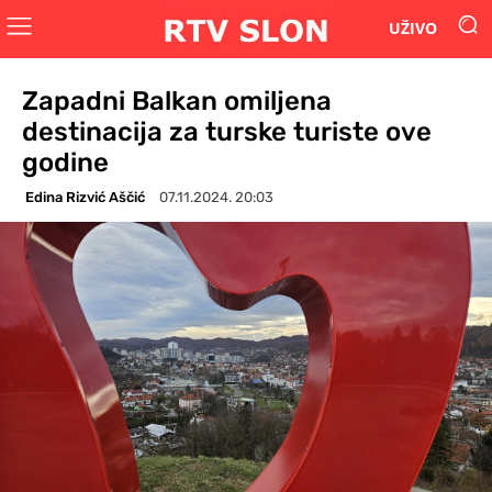
UŽIVO
Zapadni Balkan omiljena
destinacija za turske turiste ove
godine
Edina Rizvić Aščić
07.11.2024. 20:03