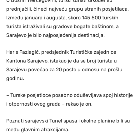
U Bosni i Hercegovini, turski turisti također su
prednjačili, čineći najveću grupu stranih posjetilaca.
Između januara i augusta, skoro 145.500 turskih
turista istraživali su gradove bogate baštinom, a
Sarajevo je bilo najposjećenija destinacija.
Haris Fazlagić, predsjednik Turističke zajednice
Kantona Sarajevo, istakao je da se broj turista u
Sarajevu povećao za 20 posto u odnosu na prošlu
godinu.
– Turske posjetioce posebno oduševljava spoj historije
i otpornosti ovog grada – rekao je on.
Poznati sarajevski Tunel spasa i okolne planine bili su
među glavnim atrakcijama.