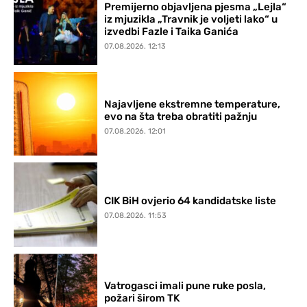
Premijerno objavljena pjesma „Lejla“
iz mjuzikla „Travnik je voljeti lako“ u
izvedbi Fazle i Taika Ganića
07.08.2026. 12:13
Najavljene ekstremne temperature,
evo na šta treba obratiti pažnju
07.08.2026. 12:01
CIK BiH ovjerio 64 kandidatske liste
07.08.2026. 11:53
Vatrogasci imali pune ruke posla,
požari širom TK