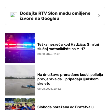
Dodajte RTV Slon među omiljene
›
izvore na Googleu
Teška nesreća kod Hadžića: Smrtni
slučaj motocikliste na M-17
08.08.2026. 21:28
Na dnu Save pronađene kosti, policija
provjerava da li pripadaju ljudskom
skeletu
08.08.2026. 20:52
Sloboda poražena od Bratstva u