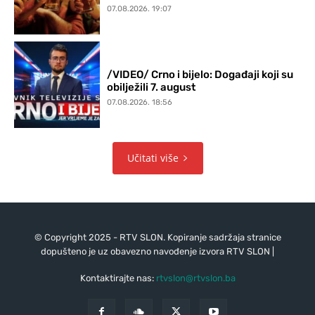
07.08.2026. 19:07
/VIDEO/ Crno i bijelo: Događaji koji su
obilježili 7. august
07.08.2026. 18:56
Učitati više
© Copyright 2025 - RTV SLON. Kopiranje sadržaja stranice
dopušteno je uz obavezno navođenje izvora RTV SLON |
Kontaktirajte nas:
rtvslon@rtvslon.ba