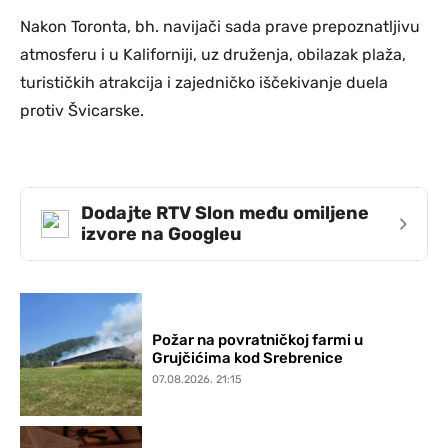
Nakon Toronta, bh. navijači sada prave prepoznatljivu
atmosferu i u Kaliforniji, uz druženja, obilazak plaža,
turističkih atrakcija i zajedničko iščekivanje duela
protiv Švicarske.
Dodajte RTV Slon među omiljene
›
izvore na Googleu
Požar na povratničkoj farmi u
Grujčićima kod Srebrenice
07.08.2026. 21:15