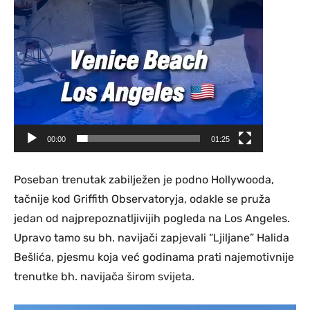
00:00
01:25
Poseban trenutak zabilježen je podno Hollywooda,
tačnije kod Griffith Observatoryja, odakle se pruža
jedan od najprepoznatljivijih pogleda na Los Angeles.
Upravo tamo su bh. navijači zapjevali “Ljiljane” Halida
Bešlića, pjesmu koja već godinama prati najemotivnije
trenutke bh. navijača širom svijeta.