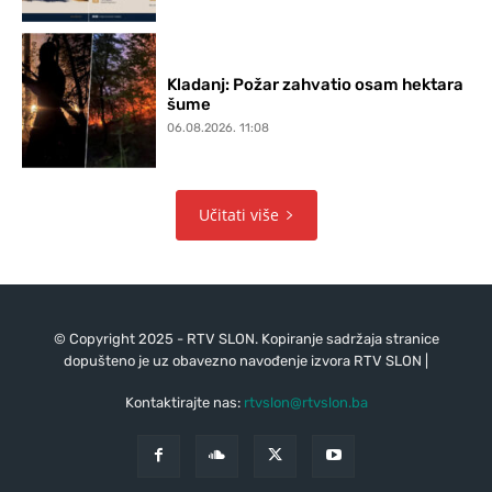
Kladanj: Požar zahvatio osam hektara
šume
06.08.2026. 11:08
Učitati više
© Copyright 2025 - RTV SLON. Kopiranje sadržaja stranice
dopušteno je uz obavezno navođenje izvora RTV SLON |
Kontaktirajte nas:
rtvslon@rtvslon.ba