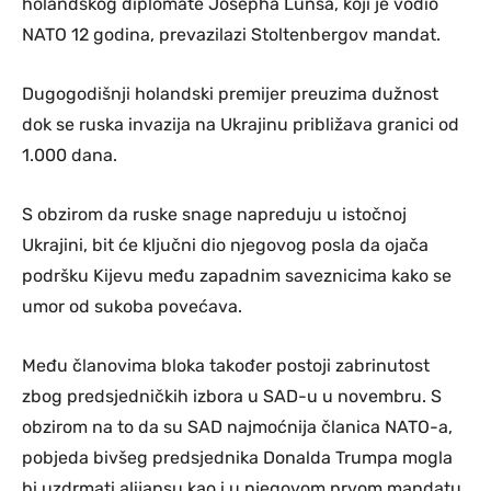
holandskog diplomate Josepha Lunsa, koji je vodio
NATO 12 godina, prevazilazi Stoltenbergov mandat.
Dugogodišnji holandski premijer preuzima dužnost
dok se ruska invazija na Ukrajinu približava granici od
1.000 dana.
S obzirom da ruske snage napreduju u istočnoj
Ukrajini, bit će ključni dio njegovog posla da ojača
podršku Kijevu među zapadnim saveznicima kako se
umor od sukoba povećava.
Među članovima bloka također postoji zabrinutost
zbog predsjedničkih izbora u SAD-u u novembru. S
obzirom na to da su SAD najmoćnija članica NATO-a,
pobjeda bivšeg predsjednika Donalda Trumpa mogla
bi uzdrmati alijansu kao i u njegovom prvom mandatu,