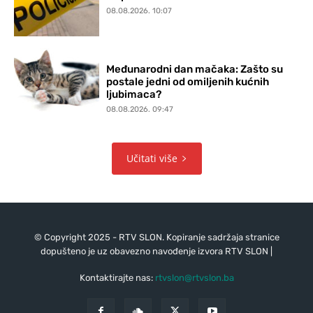
08.08.2026. 10:07
Međunarodni dan mačaka: Zašto su
postale jedni od omiljenih kućnih
ljubimaca?
08.08.2026. 09:47
Učitati više
© Copyright 2025 - RTV SLON. Kopiranje sadržaja stranice
dopušteno je uz obavezno navođenje izvora RTV SLON |
Kontaktirajte nas:
rtvslon@rtvslon.ba