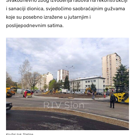
Svakodnevno zbog izvođenja radova na rekonstrukciji
i sanaciji dionica, svjedočimo saobraćajnim gužvama
koje su posebno izražene u jutarnjim i
poslijepodnevnim satima.
Kružni tok Slatina