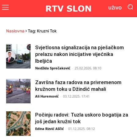
UŽIVO
Naslovna
›
Tag: Kruzni Tok
Svjetlosna signalizacija na pješačkom
prelazu nakon inicijative vijećnika
Ibeljića
Nedžida Sprečaković
-
25.02.2026. 08:10
Završna faza radova na privremenom
kružnom toku u Džindić mahali
Ali Huremović
-
03.12.2025. 17:41
Počinju radovi: Tuzla uskoro bogatija za
još jedan kružni tok
Edina Rizvić Aščić
-
01.12.2025. 08:12