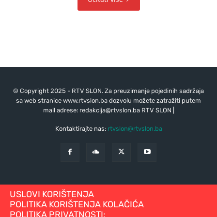
© Copyright 2025 - RTV SLON. Za preuzimanje pojedinih sadržaja
sa web stranice www.rtvslon.ba dozvolu možete zatražiti putem
mail adrese:
redakcija@rtvslon.ba
RTV SLON |
Kontaktirajte nas:
rtvslon@rtvslon.ba
USLOVI KORIŠTENJA
POLITIKA KORIŠTENJA KOLAČIĆA
POLITIKA PRIVATNOSTI: