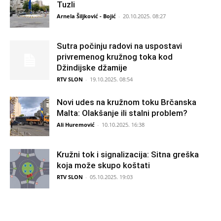
Tuzli
Arnela Šiljković - Bojić
-
20.10.2025. 08:27
Sutra počinju radovi na uspostavi
privremenog kružnog toka kod
Džindijske džamije
RTV SLON
-
19.10.2025. 08:54
Novi udes na kružnom toku Brčanska
Malta: Olakšanje ili stalni problem?
Ali Huremović
-
10.10.2025. 16:38
Kružni tok i signalizacija: Sitna greška
koja može skupo koštati
RTV SLON
-
05.10.2025. 19:03