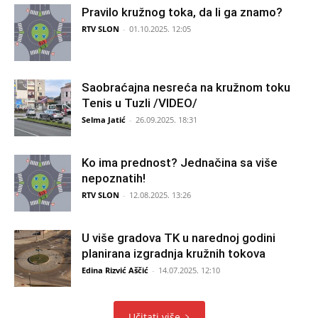
Pravilo kružnog toka, da li ga znamo?
RTV SLON
-
01.10.2025. 12:05
Saobraćajna nesreća na kružnom toku
Tenis u Tuzli /VIDEO/
Selma Jatić
-
26.09.2025. 18:31
Ko ima prednost? Jednačina sa više
nepoznatih!
RTV SLON
-
12.08.2025. 13:26
U više gradova TK u narednoj godini
planirana izgradnja kružnih tokova
Edina Rizvić Aščić
-
14.07.2025. 12:10
Učitati više