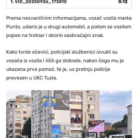
1.
VID_20250926_173810
0:12
Prema nezvaničnim informacijama, vozač vozila marke
Punto, udario je u drugi automobil, a potom se vozilom
popeo na trotoar i oborio saobraćajni znak.
Kako tvrde očevici, policijski službenici izvukli su
vozača iz vozila i lišili ga slobode, nakon čega mu je
ukazana prva pomoć, te je, uz pratnju policije
prevezen u UKC Tuzla.