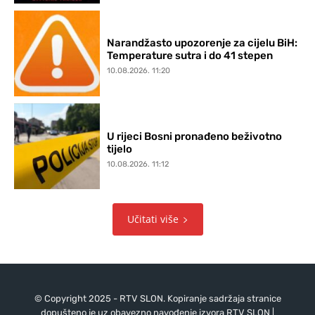
Narandžasto upozorenje za cijelu BiH:
Temperature sutra i do 41 stepen
10.08.2026. 11:20
U rijeci Bosni pronađeno beživotno
tijelo
10.08.2026. 11:12
Učitati više
© Copyright 2025 - RTV SLON. Kopiranje sadržaja stranice
dopušteno je uz obavezno navođenje izvora RTV SLON |