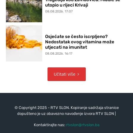
utopio u rijeci Krivaji
08.08.2026. 17:07
Osjećate se često iscrpljeno?
Nedostatak ovog vitamina može
utjecati na imunitet
08.08.2026. 16:17
Učitati više
© Copyright 2025 - RTV SLON. Kopiranje sadržaja stranice
dopušteno je uz obavezno navođenje izvora RTV SLON |
Kontaktirajte nas:
rtvslon@rtvslon.ba