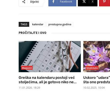
Facebook
X
Dijeliti
TAGS
kalendar
prestupna godina
PROČITAJTE I OVO
Magazin
Istaknuto
Greška na kalendaru postoji već
Uskoro “udara”
stoljećima, ali je gotovo niko ne...
šta ono predsta
11.01.2026. 18:29
10.02.2025. 10:04