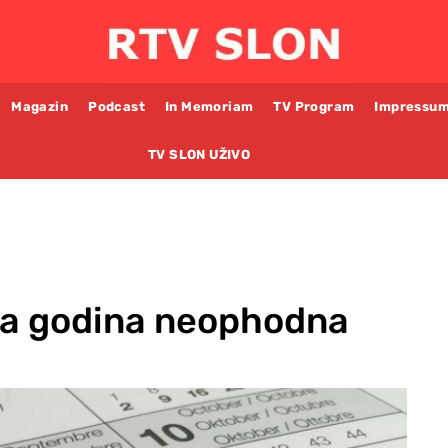
Magazin
Podcast
In Memoriam
TV Program
Impressu
TV SLON UŽIVO
na godina neophodna