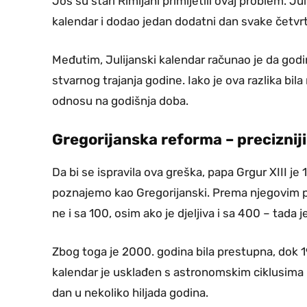
Još su stari Rimljani primijetili ovaj problem. Ju
kalendar i dodao jedan dodatni dan svake četvr
Međutim, Julijanski kalendar računao je da godi
stvarnog trajanja godine. Iako je ova razlika bi
odnosu na godišnja doba.
Gregorijanska reforma – preciznij
Da bi se ispravila ova greška, papa Grgur XIII je
poznajemo kao Gregorijanski. Prema njegovim prav
ne i sa 100, osim ako je djeljiva i sa 400 – tada 
Zbog toga je 2000. godina bila prestupna, dok 19
kalendar je usklađen s astronomskim ciklusima 
dan u nekoliko hiljada godina.