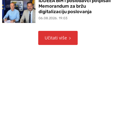
IDDEEA BiH i poslodavci potpisali
Memorandum za bržu
digitalizaciju poslovanja
06.08.2026. 19:03
Učitati više