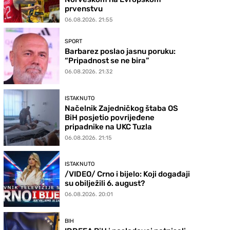
prvenstvu
06.08.2026. 21:55
SPORT
Barbarez poslao jasnu poruku:
“Pripadnost se ne bira”
06.08.2026. 21:32
ISTAKNUTO
Načelnik Zajedničkog štaba OS
BiH posjetio povrijeđene
pripadnike na UKC Tuzla
06.08.2026. 21:15
ISTAKNUTO
/VIDEO/ Crno i bijelo: Koji događaji
su obilježili 6. august?
06.08.2026. 20:01
BIH