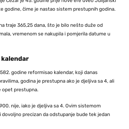
lije Cezar je 45. godine prije nove ere uveo Julijanski
te godine, čime je nastao sistem prestupnih godina.
na traje 365,25 dana, što je bilo nešto duže od
la mala, vremenom se nakupila i pomjerila datume u
i kalendar
 1582. godine reformisao kalendar, koji danas
ilima, godina je prestupna ako je djeljiva sa 4, ali
je opet prestupna.
00. nije, iako je djeljiva sa 4. Ovim sistemom
i dovoljno precizan da odstupanje bude tek jedan