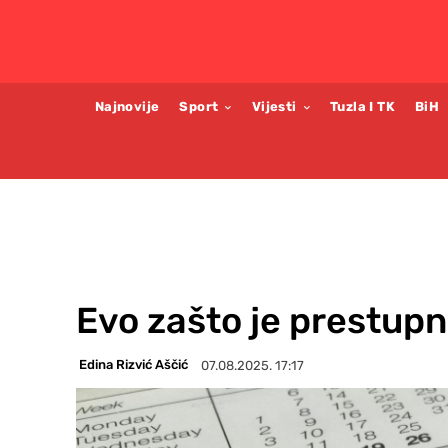
Najnovije
Sport
Vijesti
Tuzla I TK
BiH
Evo zašto je prestup
Edina Rizvić Aščić
07.08.2025. 17:17