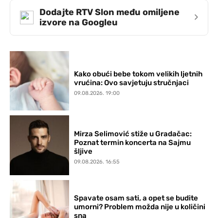
Dodajte RTV Slon među omiljene
›
izvore na Googleu
Kako obući bebe tokom velikih ljetnih
vrućina: Ovo savjetuju stručnjaci
09.08.2026. 19:00
Mirza Selimović stiže u Gradačac:
Poznat termin koncerta na Sajmu
šljive
09.08.2026. 16:55
Spavate osam sati, a opet se budite
umorni? Problem možda nije u količini
sna