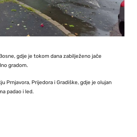
 Bosne, gdje je tokom dana zabilježeno jače
alno gradom.
u Prnjavora, Prijedora i Gradiške, gdje je olujan
ma padao i led.