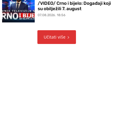
/VIDEO/ Crno i bijelo: Događaji koji
su obilježili 7. august
07.08.2026. 18:56
Učitati više