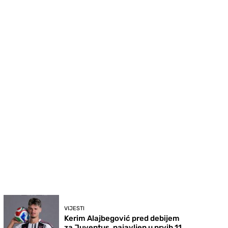
VIJESTI
Kerim Alajbegović pred debijem
za Juventus, najavljen u prvih 11