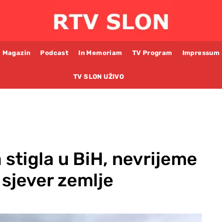
Magazin
Podcast
In Memoriam
TV Program
Impressum
TV SLON UŽIVO
stigla u BiH, nevrijeme
i sjever zemlje