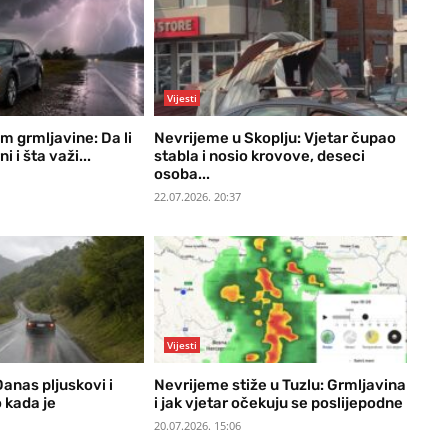
Vijesti
m grmljavine: Da li
Nevrijeme u Skoplju: Vjetar čupao
i i šta važi...
stabla i nosio krovove, deseci
osoba...
22.07.2026. 20:37
Vijesti
Danas pljuskovi i
Nevrijeme stiže u Tuzlu: Grmljavina
 kada je
i jak vjetar očekuju se poslijepodne
20.07.2026. 15:06