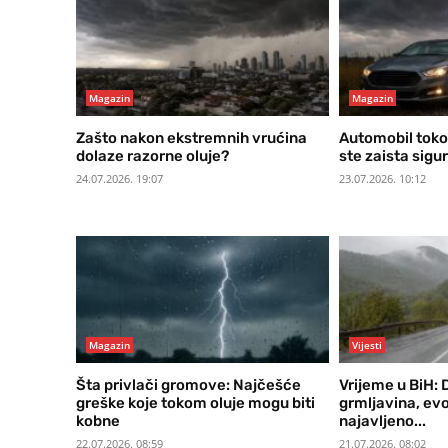
Magazin
Magazin
Zašto nakon ekstremnih vrućina
Automobil toko
dolaze razorne oluje?
ste zaista sigurn
24.07.2026. 19:07
23.07.2026. 10:12
Magazin
Vijesti
Šta privlači gromove: Najčešće
Vrijeme u BiH: 
greške koje tokom oluje mogu biti
grmljavina, evo
kobne
najavljeno...
22.07.2026. 08:59
21.07.2026. 08:02