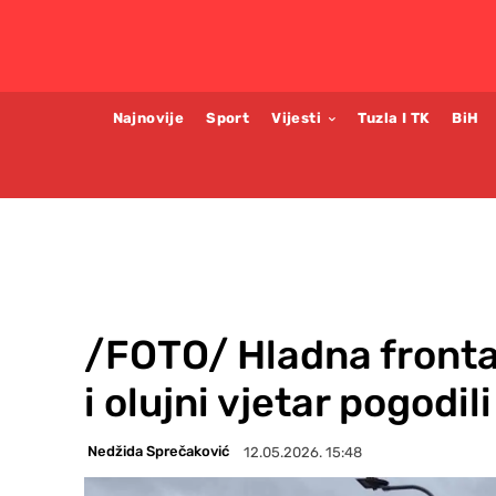
Najnovije
Sport
Vijesti
Tuzla I TK
BiH
/FOTO/ Hladna fronta 
i olujni vjetar pogodil
Nedžida Sprečaković
12.05.2026. 15:48