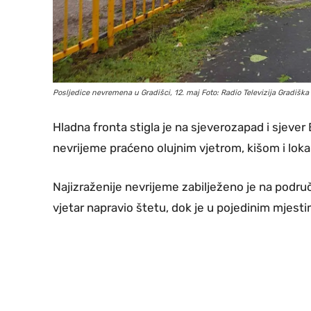
Posljedice nevremena u Gradišci, 12. maj Foto: Radio Televizija Gradiška
Hladna fronta stigla je na sjeverozapad i sjever
nevrijeme praćeno olujnim vjetrom, kišom i lok
Najizraženije nevrijeme zabilježeno je na područj
vjetar napravio štetu, dok je u pojedinim mjesti