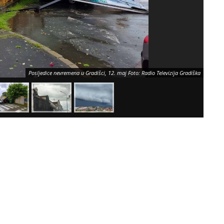
Posljedice nevremena u Gradišci, 12. maj Foto: Radio Televizija Gradiška