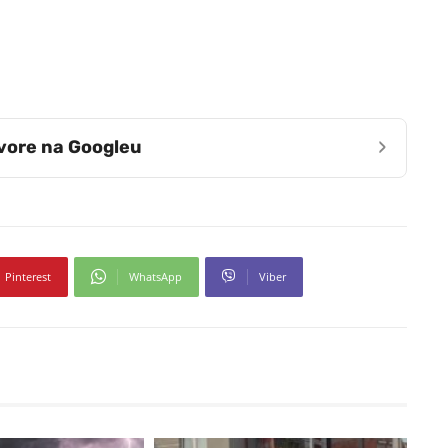
›
zvore na Googleu
Pinterest
WhatsApp
Viber