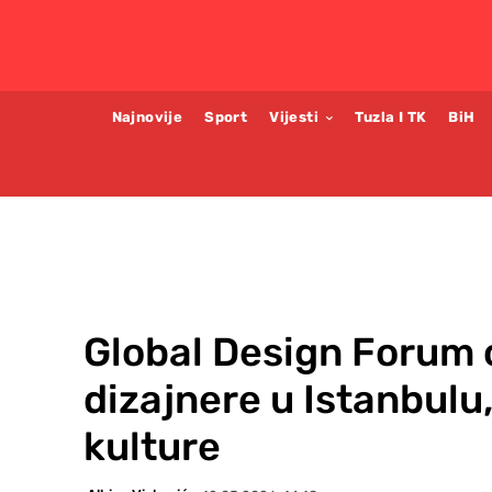
Najnovije
Sport
Vijesti
Tuzla I TK
BiH
Global Design Forum
dizajnere u Istanbulu,
kulture