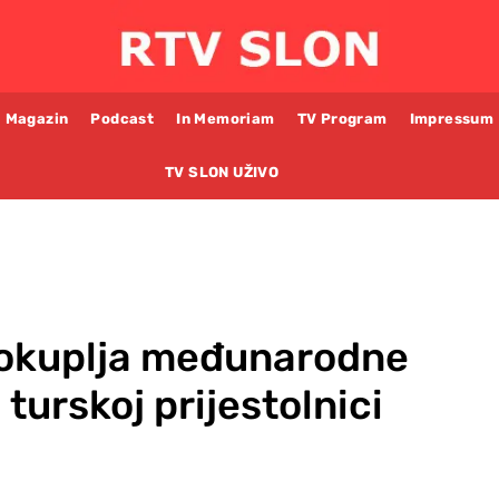
Magazin
Podcast
In Memoriam
TV Program
Impressum
TV SLON UŽIVO
 okuplja međunarodne
 turskoj prijestolnici