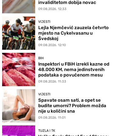
invaliditetom dobija novac
09.08.2026. 12:33
VIJESTI
Lejla Njemčević zauzela četvrto
mjesto na Cykelvasanu u
Švedskoj
09.08.2026. 12:10
BIH
Inspektori u FBiH izrekli kazne od
48.000 KM, nema jedinstvenih
podataka o povučenom mesu
09.08.2026. 11:33
VIJESTI
Spavate osam sati, a opet se
budite umorni? Problem možda
nije u količini sna
09.08.2026. 11:01
TUZLA I TK