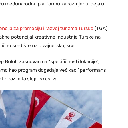
eću međunarodnu platformu za razmjenu ideja u
ncija za promociju i razvoj turizma Turske
(TGA) i
akne potencijal kreativne industrije Turske na
ično središte na dizajnerskoj sceni.
p Bulut, zasnovan na “specifičnosti lokacije”,
 samo kao program događaja već kao “performans
ri različita sloja iskustva.