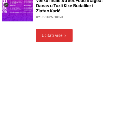
Veliko finale Street Food Stagea:
Danas u Tuzli Kike Budalike i
Zlatan Karić
09.08.2026. 10:30
Učitati više