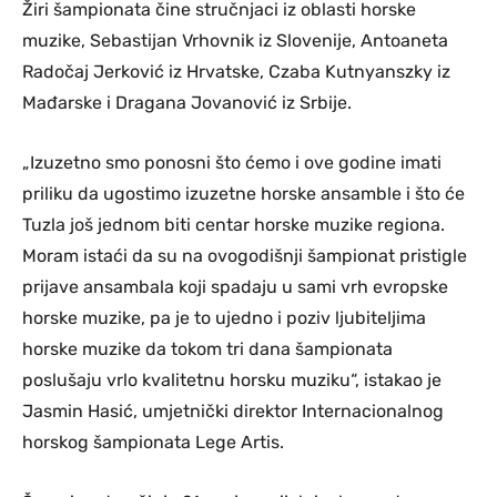
Žiri šampionata čine stručnjaci iz oblasti horske
muzike, Sebastijan Vrhovnik iz Slovenije, Antoaneta
Radočaj Jerković iz Hrvatske, Czaba Kutnyanszky iz
Mađarske i Dragana Jovanović iz Srbije.
„Izuzetno smo ponosni što ćemo i ove godine imati
priliku da ugostimo izuzetne horske ansamble i što će
Tuzla još jednom biti centar horske muzike regiona.
Moram istaći da su na ovogodišnji šampionat pristigle
prijave ansambala koji spadaju u sami vrh evropske
horske muzike, pa je to ujedno i poziv ljubiteljima
horske muzike da tokom tri dana šampionata
poslušaju vrlo kvalitetnu horsku muziku“, istakao je
Jasmin Hasić, umjetnički direktor Internacionalnog
horskog šampionata Lege Artis.