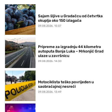
Sajam šljive u Gradačcu od četvrtka
okuplja oko 150 izlagača
09.08.2026. 15:07
Pripreme za izgradnju 44 kilometra
autoputa Banja Luka – Mrkonjić Grad
ulaze u završnicu
09.08.2026. 14:30
Motociklista teško povrijeđen u
saobraćajnoj nesreći
09.08.2026. 13:49