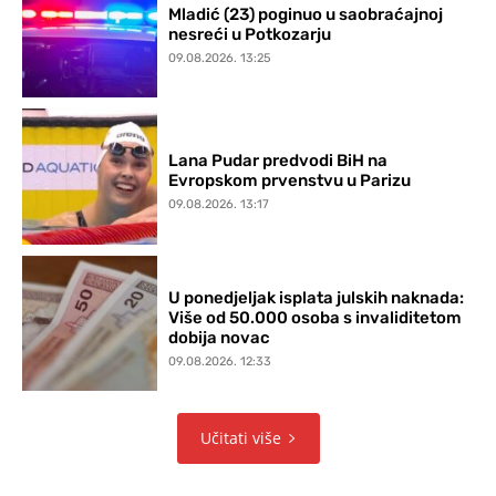
Mladić (23) poginuo u saobraćajnoj
nesreći u Potkozarju
09.08.2026. 13:25
Lana Pudar predvodi BiH na
Evropskom prvenstvu u Parizu
09.08.2026. 13:17
U ponedjeljak isplata julskih naknada:
Više od 50.000 osoba s invaliditetom
dobija novac
09.08.2026. 12:33
Učitati više