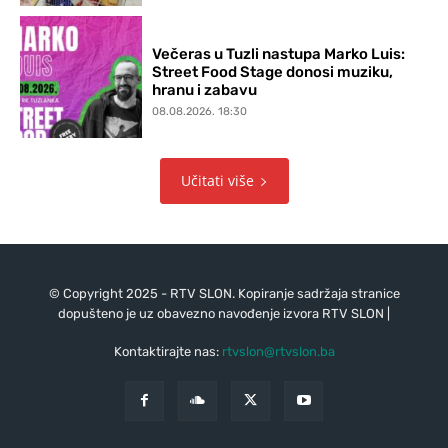
Večeras u Tuzli nastupa Marko Luis:
Street Food Stage donosi muziku,
hranu i zabavu
08.08.2026. 18:30
Učitati više
© Copyright 2025 - RTV SLON. Kopiranje sadržaja stranice
dopušteno je uz obavezno navođenje izvora RTV SLON |
Kontaktirajte nas:
rtvslon@rtvslon.ba