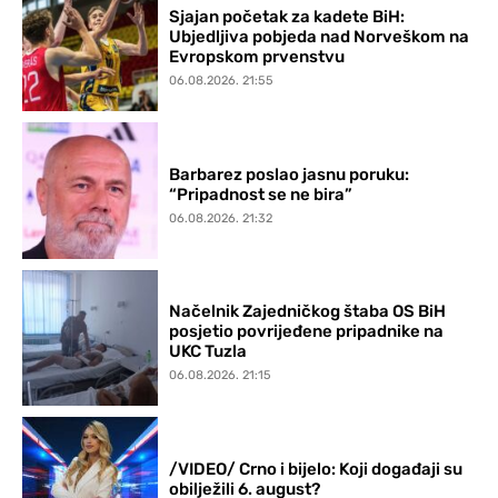
Sjajan početak za kadete BiH:
Ubjedljiva pobjeda nad Norveškom na
Evropskom prvenstvu
06.08.2026. 21:55
Barbarez poslao jasnu poruku:
“Pripadnost se ne bira”
06.08.2026. 21:32
Načelnik Zajedničkog štaba OS BiH
posjetio povrijeđene pripadnike na
UKC Tuzla
06.08.2026. 21:15
/VIDEO/ Crno i bijelo: Koji događaji su
obilježili 6. august?