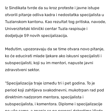
Iz Sindikata tvrde da su kroz proteste i javne istupe
otvorili pitanje odliva kadra i nedostatka specijalista u
Tuzlanskom kantonu. Kao rezultat tog pritiska, navode,
Univerzitetski klinički centar Tuzla raspisuje i
dodjeljuje 59 novih specijalizacija.
Međutim, upozoravaju da se time otvara novo pitanje,
ko će educirati mlade ljekare ako iskusni specijalisti i
subspecijalisti, koji su im mentori, napuste javni
zdravstveni sektor.
“Specijalizacija traje između tri i pet godina. To je
period koji zahtijeva svakodnevni, mukotrpan rad pod
direktnim nadzorom mentora, specijalista i
subspecijalista, i komentora. Diplome i specijalizacije
ne uče same, a znanje se ne prenosi dekretima Vlade,