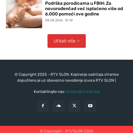
Podrška porodicama u FBiH: Za
novorođenčad već isplaćeno više od
6.000 pomoći ove godine
08.08.2026. 15:18
Učitati više
© Copyright 2025 - RTV SLON. Kopiranje sadržaja stranice
dopušteno je uz obavezno navođenje izvora RTV SLON |
Kontaktirajte nas:
rtvslon@rtvslon.ba
© Copyright - RTVSLON 2025