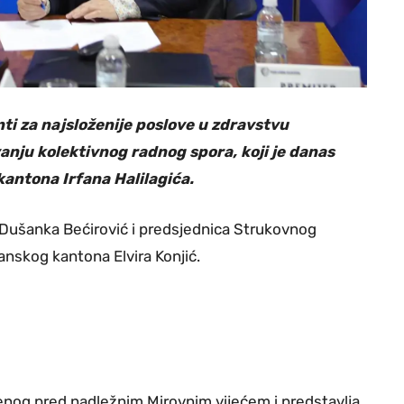
ti za najsloženije poslove u zdravstvu
ju kolektivnog radnog spora, koji je danas
antona Irfana Halilagića.
 Dušanka Bećirović i predsjednica Strukovnog
anskog kantona Elvira Konjić.
nog pred nadležnim Mirovnim vijećem i predstavlja