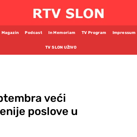
Magazin
Podcast
In Memoriam
TV Program
Impressum
TV SLON UŽIVO
ptembra veći
ženije poslove u