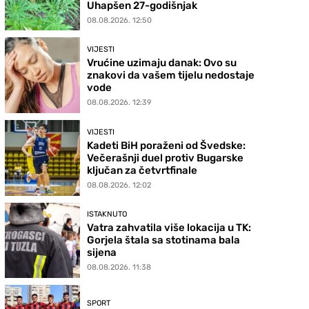
Uhapšen 27-godišnjak
08.08.2026. 12:50
VIJESTI
Vrućine uzimaju danak: Ovo su
znakovi da vašem tijelu nedostaje
vode
08.08.2026. 12:39
VIJESTI
Kadeti BiH poraženi od Švedske:
Večerašnji duel protiv Bugarske
ključan za četvrtfinale
08.08.2026. 12:02
ISTAKNUTO
Vatra zahvatila više lokacija u TK:
Gorjela štala sa stotinama bala
sijena
08.08.2026. 11:38
SPORT