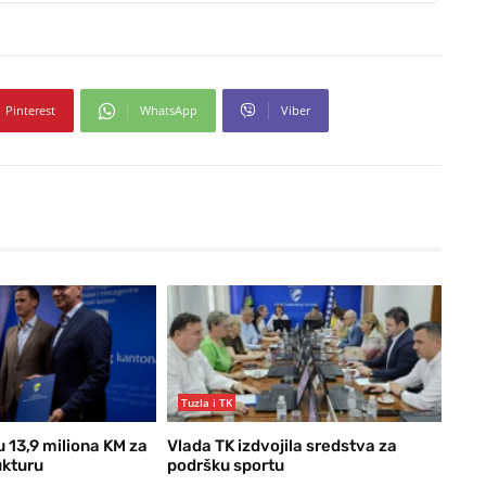
Pinterest
WhatsApp
Viber
Tuzla i TK
u 13,9 miliona KM za
Vlada TK izdvojila sredstva za
ukturu
podršku sportu