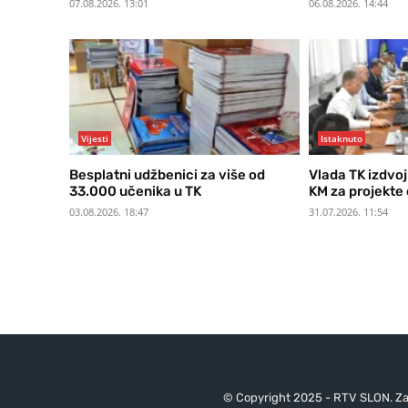
07.08.2026. 13:01
06.08.2026. 14:44
Vijesti
Istaknuto
Besplatni udžbenici za više od
Vlada TK izdvoj
33.000 učenika u TK
KM za projekte
03.08.2026. 18:47
31.07.2026. 11:54
© Copyright 2025 - RTV SLON. Za 