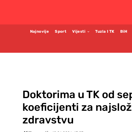
Najnovije
Sport
Vijesti
Tuzla I TK
BiH
Doktorima u TK od se
koeficijenti za najslo
zdravstvu