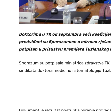
Doktorima u TK od septembra veći koeficijen
predviđeni su Sporazumom o mirnom rješavan
potpisan u prisustvu premijera Tuzlanskog k
Sporazum su potpisale ministrica zdravstva TK
sindikata doktora medicine i stomatologije Tuzl
Dokument je rezultat postupka mirenja provede