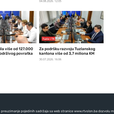
04.08.2026. 12:05
Tuzla i TK
ila više od 127.000
Za podršku razvoju Tuzlanskog
 održivog povratka
kantona više od 3,7 miliona KM
30.07.2026. 16:06
preuzimanje pojedinih sadržaja sa web stranice www.rtvslon.ba dozvolu mo