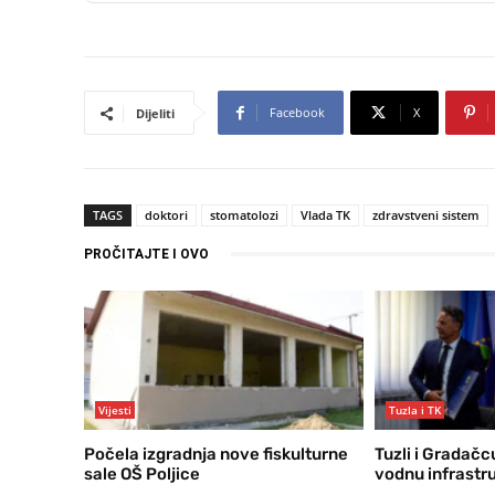
Facebook
X
Dijeliti
TAGS
doktori
stomatolozi
Vlada TK
zdravstveni sistem
PROČITAJTE I OVO
Vijesti
Tuzla i TK
Počela izgradnja nove fiskulturne
Tuzli i Gradačc
sale OŠ Poljice
vodnu infrastr