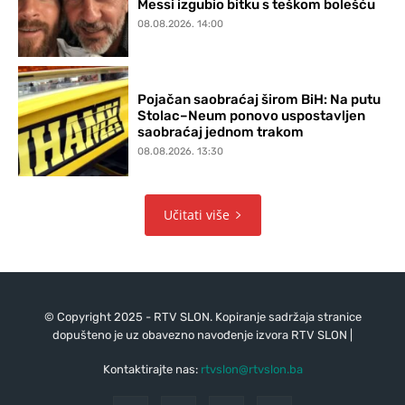
Messi izgubio bitku s teškom bolešću
08.08.2026. 14:00
Pojačan saobraćaj širom BiH: Na putu
Stolac–Neum ponovo uspostavljen
saobraćaj jednom trakom
08.08.2026. 13:30
Učitati više
© Copyright 2025 - RTV SLON. Kopiranje sadržaja stranice
dopušteno je uz obavezno navođenje izvora RTV SLON |
Kontaktirajte nas:
rtvslon@rtvslon.ba