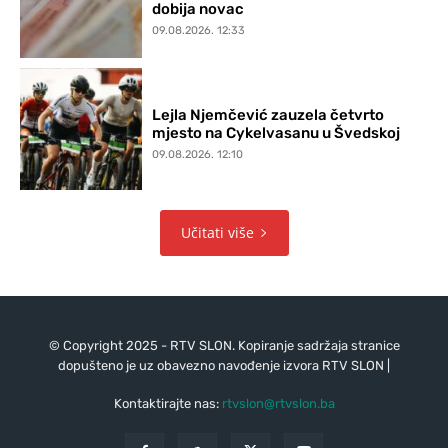
dobija novac
09.08.2026. 12:33
Lejla Njemčević zauzela četvrto
mjesto na Cykelvasanu u Švedskoj
09.08.2026. 12:10
Učitati više
© Copyright 2025 - RTV SLON. Kopiranje sadržaja stranice
dopušteno je uz obavezno navođenje izvora RTV SLON |
Kontaktirajte nas:
rtvslon@rtvslon.ba