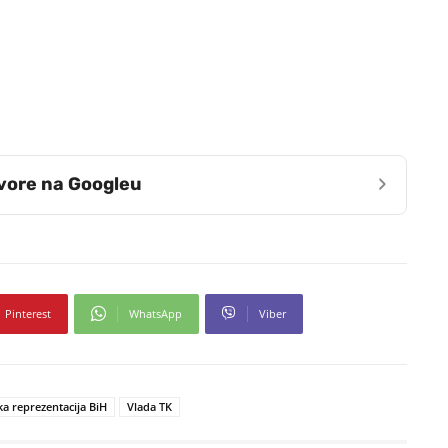
›
zvore na Googleu
Pinterest
WhatsApp
Viber
a reprezentacija BiH
Vlada TK