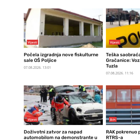
Vijesti
Vijesti
Počela izgradnja nove fiskulturne
Teška saobraća
sale OŠ Poljice
Gračanice: Voz
Tuzla
07.08.2026. 13:01
07.08.2026. 11:16
Vijesti
BiH
Doživotni zatvor za napad
RAK pokrenuo p
automobilom na demonstrante u
RTRS-a