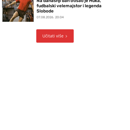
Na današnji dan otišao je Huka,
fudbalski velemajstor i legenda
Slobode
07.08.2026. 20:04
Učitati više