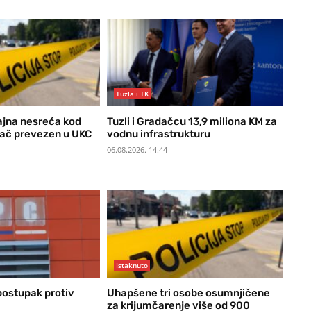
Tuzla i TK
jna nesreća kod
Tuzli i Gradačcu 13,9 miliona KM za
ač prevezen u UKC
vodnu infrastrukturu
06.08.2026. 14:44
Istaknuto
ostupak protiv
Uhapšene tri osobe osumnjičene
za krijumčarenje više od 900