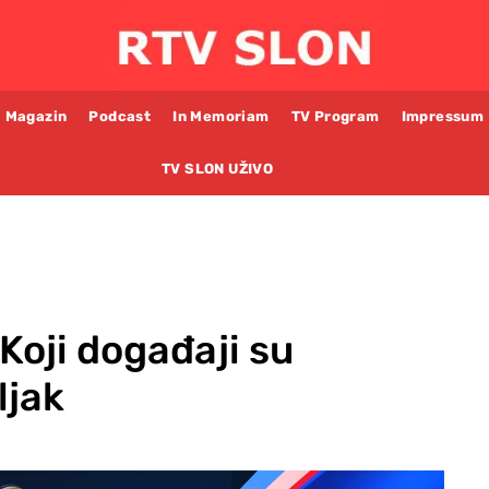
Magazin
Podcast
In Memoriam
TV Program
Impressum
TV SLON UŽIVO
 Koji događaji su
ljak