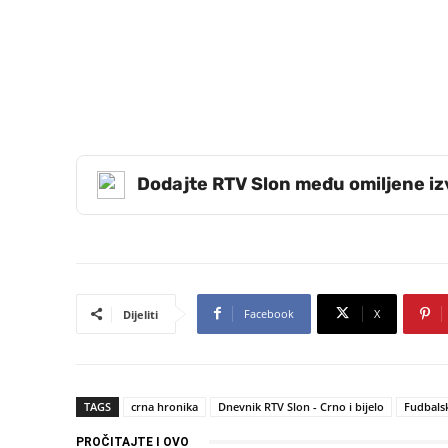
Dodajte RTV Slon među omiljene i
Facebook
X
Dijeliti
TAGS
crna hronika
Dnevnik RTV Slon - Crno i bijelo
Fudbalsk
PROČITAJTE I OVO