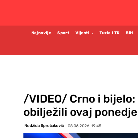
Najnovije
Sport
Vijesti
Tuzla I TK
BiH
/VIDEO/ Crno i bijelo:
obilježili ovaj ponedje
Nedžida Sprečaković
08.06.2026. 19:45