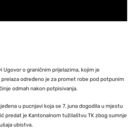
i Ugovor o graničnim prijelazima, kojim je
est prelaza određeno je za promet robe pod potpunim
činje odmah nakon potpisivanja.
jeđena u pucnjavi koja se 7. juna dogodila u mjestu
vić predat je Kantonalnom tužilaštvu TK zbog sumnje
ušaja ubistva.