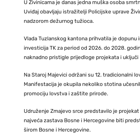
U Živinicama je danas jedna muška osoba smrtno 
Uviđaj obavljaju istražitelji Policijske uprave Ži
nadzorom dežurnog tužioca.
Vlada Tuzlanskog kantona prihvatila je dopunu i
investicija TK za period od 2026. do 2028. godi
naknadno pristigle prijedloge projekata i uključi
Na Staroj Majevici održani su 12. tradicionalni l
Manifestacija je okupila nekoliko stotina učesnika
promociju lovstva i zaštite prirode.
Udruženje Zmajevo srce predstavilo je projekat
najveća zastava Bosne i Hercegovine biti predst
širom Bosne i Hercegovine.