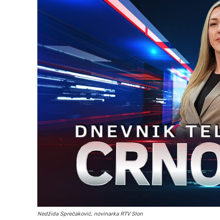
Nedžida Sprečaković, novinarka RTV Slon