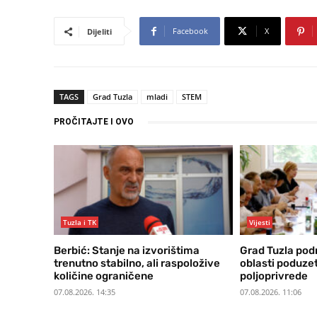
Facebook
X
Dijeliti
TAGS
Grad Tuzla
mladi
STEM
PROČITAJTE I OVO
Tuzla i TK
Vijesti
Berbić: Stanje na izvorištima
Grad Tuzla podr
trenutno stabilno, ali raspoložive
oblasti poduzet
količine ograničene
poljoprivrede
07.08.2026. 14:35
07.08.2026. 11:06