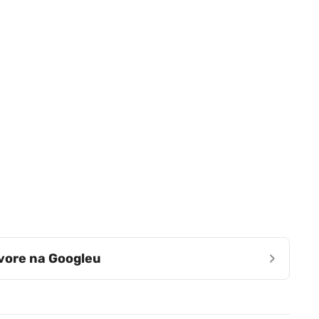
›
zvore na Googleu