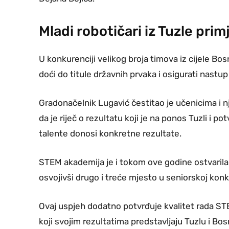
Mladi robotičari iz Tuzle prim
U konkurenciji velikog broja timova iz cijele Bos
doći do titule državnih prvaka i osigurati nast
Gradonačelnik Lugavić čestitao je učenicima i 
da je riječ o rezultatu koji je na ponos Tuzli i p
talente donosi konkretne rezultate.
STEM akademija je i tokom ove godine ostvarila
osvojivši drugo i treće mjesto u seniorskoj konk
Ovaj uspjeh dodatno potvrđuje kvalitet rada ST
koji svojim rezultatima predstavljaju Tuzlu i Bos