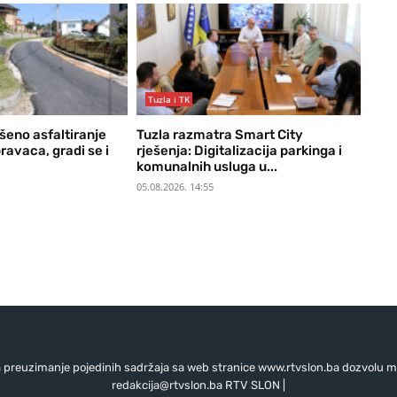
Tuzla i TK
šeno asfaltiranje
Tuzla razmatra Smart City
avaca, gradi se i
rješenja: Digitalizacija parkinga i
komunalnih usluga u...
05.08.2026. 14:55
preuzimanje pojedinih sadržaja sa web stranice www.rtvslon.ba dozvolu mo
redakcija@rtvslon.ba
RTV SLON |