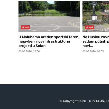
Vijesti
Vijesti
U Moluhama uređen sportski teren,
Na Husinu zavr
najavljeni novi infrastrukturni
sedam putnih pr
projekti u Solani
novi...
06.08.2026. 13:36
06.08.2026. 08:33
© Copyright 2025 - RTV SLON. Za 