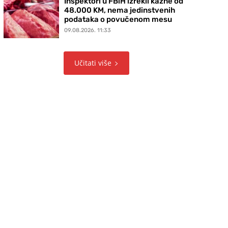
Inspektori u FBiH izrekli kazne od
48.000 KM, nema jedinstvenih
podataka o povučenom mesu
09.08.2026. 11:33
Učitati više