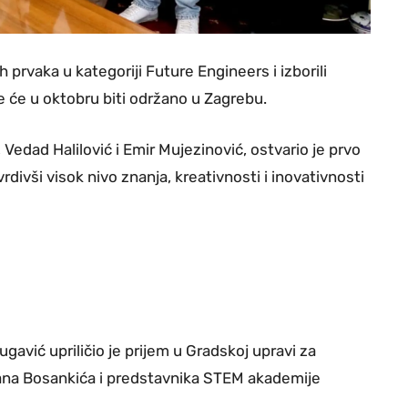
ih prvaka u kategoriji Future Engineers i izborili
e će u oktobru biti održano u Zagrebu.
Vedad Halilović i Emir Mujezinović, ostvario je prvo
ivši visok nivo znanja, kreativnosti i inovativnosti
gavić upriličio je prijem u Gradskoj upravi za
vana Bosankića i predstavnika STEM akademije