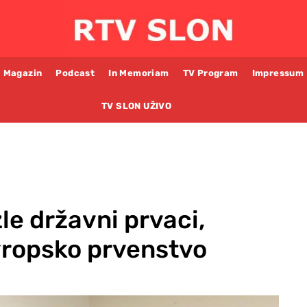
Magazin
Podcast
In Memoriam
TV Program
Impressum
TV SLON UŽIVO
zle državni prvaci,
Evropsko prvenstvo