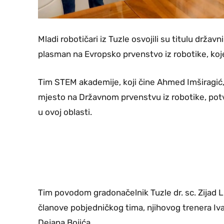
Mladi robotičari iz Tuzle osvojili su titulu državn
plasman na Evropsko prvenstvo iz robotike, koj
Tim STEM akademije, koji čine Ahmed Imširagić, 
mjesto na Državnom prvenstvu iz robotike, potvrd
u ovoj oblasti.
Tim povodom gradonačelnik Tuzle dr. sc. Zijad Lu
članove pobjedničkog tima, njihovog trenera I
Dejana Bojića.