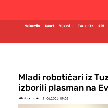
Najnovije
Sport
Vijesti
Tuzla I TK
BiH
Mladi robotičari iz Tu
izborili plasman na 
Ali Huremović
11.06.2026. 09:02