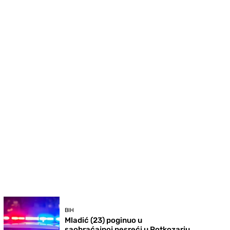
BIH
Mladić (23) poginuo u
saobraćajnoj nesreći u Potkozarju