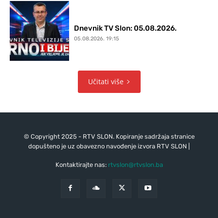
Dnevnik TV Slon: 05.08.2026.
05.08.2026. 19:15
Učitati više
© Copyright 2025 - RTV SLON. Kopiranje sadržaja stranice
dopušteno je uz obavezno navođenje izvora RTV SLON |
Kontaktirajte nas:
rtvslon@rtvslon.ba