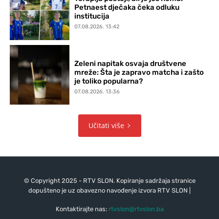
Petnaest dječaka čeka odluku
institucija
07.08.2026. 13:42
Zeleni napitak osvaja društvene
mreže: Šta je zapravo matcha i zašto
je toliko popularna?
07.08.2026. 13:36
Učitati više
© Copyright 2025 - RTV SLON. Kopiranje sadržaja stranice
dopušteno je uz obavezno navođenje izvora RTV SLON |
Kontaktirajte nas:
rtvslon@rtvslon.ba